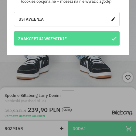
(cookies opcjonalne – możesz na nie wyrazić zgodę).
USTAWIENIA
ZAAKCEPTUJ WSZYSTKIE
Spodnie Billabong Larry Denim
niebieski (washed blue)
239,90 PLN
-33%
359,90 PLN
Darmowa dostawa od 350 zł
ROZMIAR
DODAJ