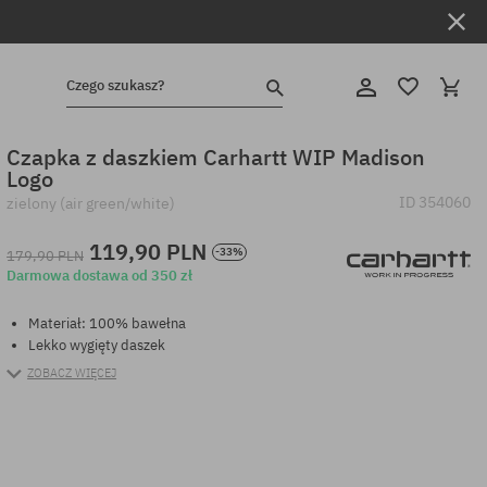
Czego szukasz?
Czapka z daszkiem Carhartt WIP Madison
Logo
ID
354060
zielony (air green/white)
119,90 PLN
-33%
179,90 PLN
Darmowa dostawa od 350 zł
Materiał: 100% bawełna
Lekko wygięty daszek
ZOBACZ WIĘCEJ