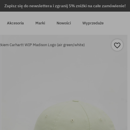
Zapisz się do newslettera i zgranij 5% zniżki na całe zamówienie!
Akcesoria
Marki
Nowości
Wyprzedaże
kiem Carhartt WIP Madison Logo (air green/white)