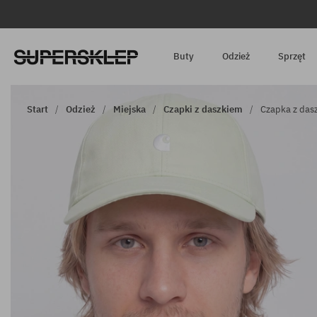
Buty
Odzież
Sprzęt
Start
Odzież
Miejska
Czapki z daszkiem
Czapka z dasz