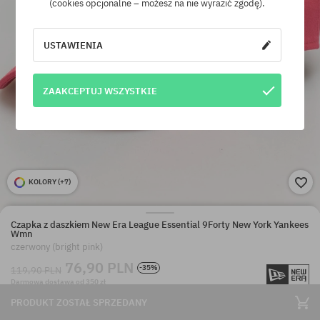
(cookies opcjonalne – możesz na nie wyrazić zgodę).
USTAWIENIA
ZAAKCEPTUJ WSZYSTKIE
KOLORY (
+7
)
Czapka z daszkiem New Era League Essential 9Forty New York Yankees
Wmn
czerwony (bright pink)
76,90 PLN
-35%
119,90 PLN
Darmowa dostawa od 350 zł
PRODUKT ZOSTAŁ SPRZEDANY