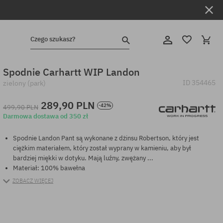
Czego szukasz?
Spodnie Carhartt WIP Landon
ID
354465
zielony (park)
289,90 PLN
-42%
499,90 PLN
Darmowa dostawa od 350 zł
Spodnie Landon Pant są wykonane z dżinsu Robertson, który jest
ciężkim materiałem, który został wyprany w kamieniu, aby był
bardziej miękki w dotyku. Mają luźny, zwężany ...
Materiał: 100% bawełna
ZOBACZ WIĘCEJ