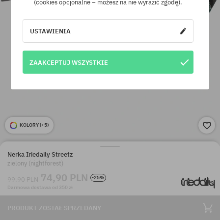
(cookies opcjonalne – możesz na nie wyrazić zgodę).
USTAWIENIA
ZAAKCEPTUJ WSZYSTKIE
KOLORY (
+5
)
Nerka Iriedaily Streetz
zielony (nightforest)
74,90 PLN
-25%
99,90 PLN
Darmowa dostawa od 350 zł
PRODUKT ZOSTAŁ SPRZEDANY