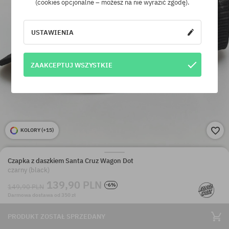
(cookies opcjonalne – możesz na nie wyrazić zgodę).
USTAWIENIA
ZAAKCEPTUJ WSZYSTKIE
KOLORY (
+15
)
Czapka z daszkiem Santa Cruz Wagon Dot
czarny (black)
139,90 PLN
-6%
149,90 PLN
Darmowa dostawa od 350 zł
PRODUKT ZOSTAŁ SPRZEDANY