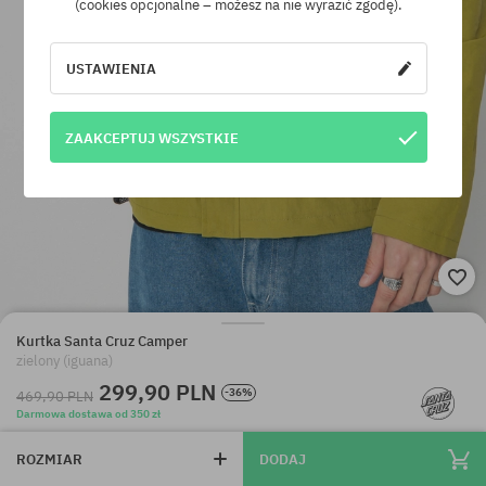
(cookies opcjonalne – możesz na nie wyrazić zgodę).
USTAWIENIA
ZAAKCEPTUJ WSZYSTKIE
Kurtka Santa Cruz Camper
zielony (iguana)
299,90 PLN
-36%
469,90 PLN
Darmowa dostawa od 350 zł
ROZMIAR
DODAJ