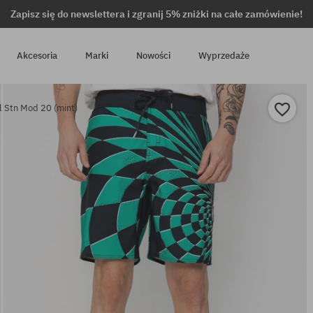
Zapisz się do newslettera i zgranij 5% zniżki na całe zamówienie!
Akcesoria
Marki
Nowości
Wyprzedaże
l Stn Mod 20 (mint)