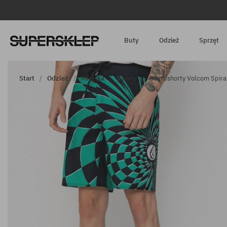
Buty
Odzież
Sprzęt
Start
Odzież
Miejska
Szorty
Boardshorty Volcom Spira