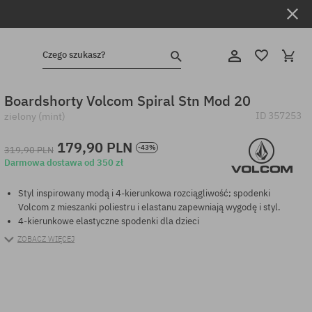
Czego szukasz?
Boardshorty Volcom Spiral Stn Mod 20
ID
357253
zielony (mint)
179,90 PLN
-43%
319,90 PLN
Darmowa dostawa od 350 zł
Styl inspirowany modą i 4-kierunkowa rozciągliwość; spodenki
Volcom z mieszanki poliestru i elastanu zapewniają wygodę i styl.
4-kierunkowe elastyczne spodenki dla dzieci
ZOBACZ WIĘCEJ