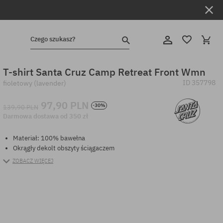
Czego szukasz?
T-shirt Santa Cruz Camp Retreat Front Wmn
ID
357798
fioletowy (lavender)
97,90 PLN
-30%
139,90 PLN
Darmowa dostawa od 350 zł
Materiał: 100% bawełna
Okrągły dekolt obszyty ściągaczem
ZOBACZ WIĘCEJ