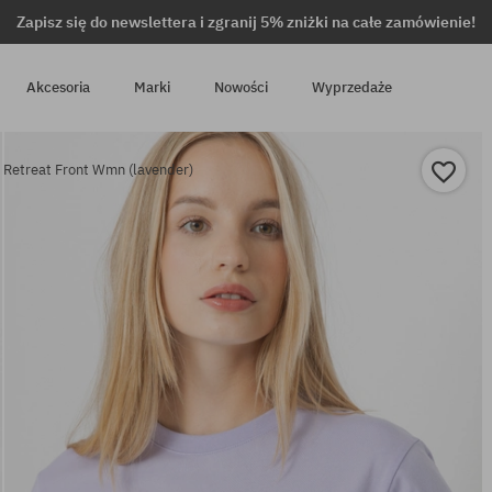
Zapisz się do newslettera i zgranij 5% zniżki na całe zamówienie!
Akcesoria
Marki
Nowości
Wyprzedaże
 Retreat Front Wmn (lavender)