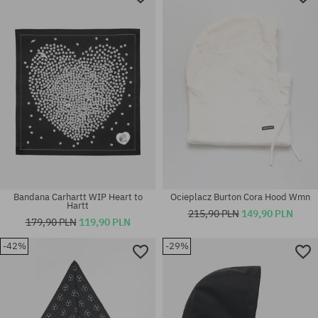
Bandana Carhartt WIP Heart to
Ocieplacz Burton Cora Hood Wmn
Hartt
215,90 PLN
149,90 PLN
179,90 PLN
119,90 PLN
-42%
-29%