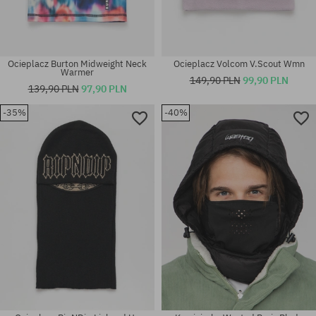
Ocieplacz Burton Midweight Neck
Ocieplacz Volcom V.Scout Wmn
Warmer
149,90 PLN
99,90 PLN
139,90 PLN
97,90 PLN
-35%
-40%
Dostępne rozmiary:
rozmiar uniwersalny
L