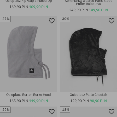
Ocieplacz RipNDip Linkned Up
Kominiarka Wasted Paris Blade
Puffer Balaclava
169,90 PLN
109,90 PLN
249,90 PLN
149,90 PLN
-27%
-30%
rozmiar uniwersalny
rozmiar uniwersalny
Ocieplacz Burton Burke Hood
Ocieplacz Palto Cheetah
165,90 PLN
119,90 PLN
129,90 PLN
90,90 PLN
-29%
-18%