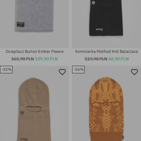
Ocieplacz Burton Ember Fleece
Kominiarka Method Knit Balaclava
165,90 PLN
109,90 PLN
119,90 PLN
68,90 PLN
-32%
-36%
Dostępne rozmiary:
XL
rozmiar uniwersalny