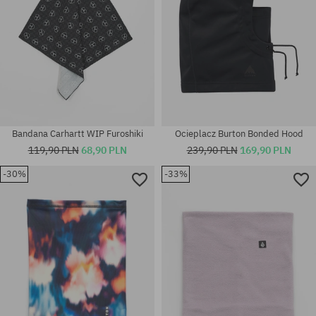
Bandana Carhartt WIP Furoshiki
Ocieplacz Burton Bonded Hood
119,90 PLN
68,90 PLN
239,90 PLN
169,90 PLN
-30%
-33%
Dostępne rozmiary:
rozmiar uniwersalny
L; XL