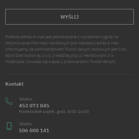
WYŚLIJ
Podanie adresu e-mail jest jednoznaczne z wyrażeniem zgody na
otrzymywanie informacji handlowych pod wskazany adres e-mail.
Informujemy, że administratorem Twoich danych osobowych jest Cool
Sport Distribution sp. z o.o. z siedzibą przy ul. Handlowców 2 w
Modlniczce. Dowiedz się więcej o przetwarzaniu Twoich danych.
Kontakt
Telefon
453 073 845
Poniedziałek-piątek, godz. 8:00-16:00
Telefon
506 000 141