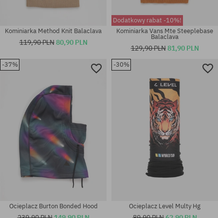
Dodatkowy rabat -10%!
Kominiarka Method Knit Balaclava
Kominiarka Vans Mte Steeplebase
Balaclava
119,90 PLN
80,90 PLN
129,90 PLN
81,90 PLN
-37%
-30%
rozmiar uniwersalny
rozmiar uniwersalny
Ocieplacz Burton Bonded Hood
Ocieplacz Level Multy Hg
239,90 PLN
149,90 PLN
89,90 PLN
62,90 PLN