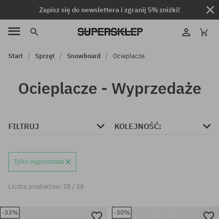
Zapisz się do newslettera i zgranij 5% zniżki!
Start
Sprzęt
Snowboard
Ocieplacze
Ocieplacze - Wyprzedaże
FILTRUJ
KOLEJNOŚĆ:
Tylko wyprzedaże
Liczba produktów: 28 / 28
-33%
-30%