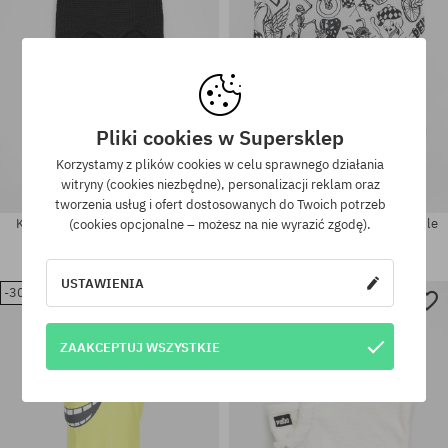
Pliki cookies w Supersklep
Korzystamy z plików cookies w celu sprawnego działania
witryny (cookies niezbędne), personalizacji reklam oraz
tworzenia usług i ofert dostosowanych do Twoich potrzeb
Kominiarka Poetic Collective Ski
Bandana Deus Ex Machina Doodle
(cookies opcjonalne – możesz na nie wyrazić zgodę).
Mask
169,90 PLN
129,90 PLN
209,90 PLN
129,90 PLN
USTAWIENIA
-30%
-30%
Dostępne rozmiary:
Dostępne rozmiary:
L; XL
L
ZAAKCEPTUJ WSZYSTKIE