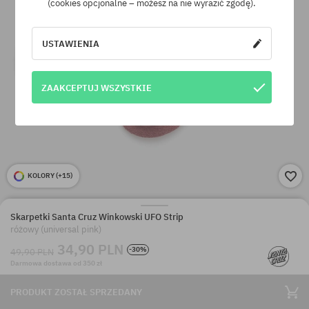
(cookies opcjonalne – możesz na nie wyrazić zgodę).
USTAWIENIA
ZAAKCEPTUJ WSZYSTKIE
KOLORY (
+15
)
Skarpetki Santa Cruz Winkowski UFO Strip
różowy (universal pink)
34,90 PLN
-30%
49,90 PLN
Darmowa dostawa od 350 zł
PRODUKT ZOSTAŁ SPRZEDANY