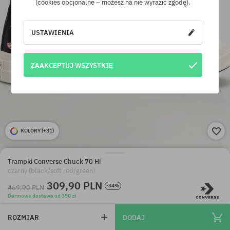
(cookies opcjonalne – możesz na nie wyrazić zgodę).
USTAWIENIA
ZAAKCEPTUJ WSZYSTKIE
KOLORY (
+31
)
Trampki Converse Chuck 70 Hi
czarny (black/soft red/green)
309,90 PLN
-34%
469,90 PLN
Darmowa dostawa od 350 zł
ROZMIAR
DODAJ