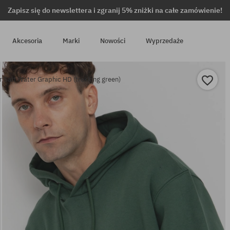
Zapisz się do newslettera i zgranij 5% zniżki na całe zamówienie!
Akcesoria
Marki
Nowości
Wyprzedaże
r Salt Water Graphic HD (trekking green)