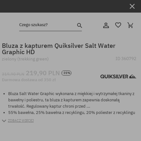
Czego szukasz?
Bluza z kapturem Quiksilver Salt Water
Graphic HD
ID
360792
zielony (trekking green)
219,90 PLN
-31%
319,90 PLN
Darmowa dostawa od 350 zł
Bluza Salt Water Graphic wykonana z miękkiej i wytrzymałej tkaniny z
bawełny i poliestru, ta bluza z kapturem zapewnia doskonałą
trwałość. Regulowany kaptur chroni przed ...
55% bawełna, 25% bawełna z recyklingu, 20% poliester z recyklingu
ZOBACZ WIĘCEJ