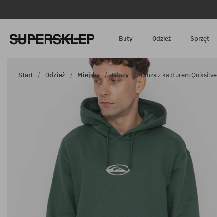
Buty
Odzież
Sprzęt
Start
Odzież
Miejska
Bluzy
Bluza z kapturem Quiksilve