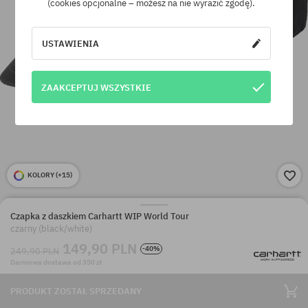
(cookies opcjonalne – możesz na nie wyrazić zgodę).
USTAWIENIA
ZAAKCEPTUJ WSZYSTKIE
KOLORY (
+15
)
Czapka z daszkiem Carhartt WIP World Tour
czarny (black/white)
149,90 PLN
-40%
249,90 PLN
Darmowa dostawa od 350 zł
PRODUKT ZOSTAŁ SPRZEDANY