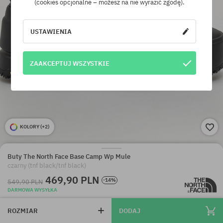
(cookies opcjonalne – możesz na nie wyrazić zgodę).
USTAWIENIA
ZAAKCEPTUJ WSZYSTKIE
KOLORY (
+2
)
Buty The North Face Base Camp Wp Mule
czarny (tnf black/tnf black)
469,90 PLN
-14%
549,90 PLN
DARMOWA WYSYŁKA
ROZMIAR
DODAJ