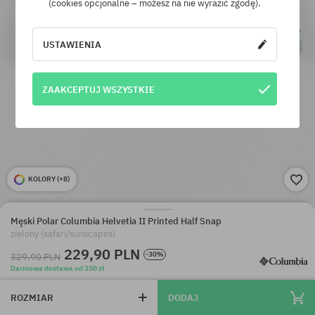
(cookies opcjonalne – możesz na nie wyrazić zgodę).
USTAWIENIA
ZAAKCEPTUJ WSZYSTKIE
KOLORY (
+8
)
Męski Polar Columbia Helvetia II Printed Half Snap
zielony (safari/sunscapes)
229,90 PLN
-30%
329,90 PLN
Darmowa dostawa od 350 zł
ROZMIAR
DODAJ