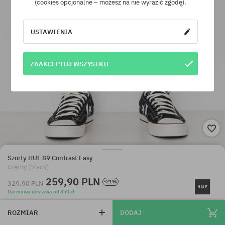
(cookies opcjonalne – możesz na nie wyrazić zgodę).
USTAWIENIA
ZAAKCEPTUJ WSZYSTKIE
Szorty HUF 89 Contrast Easy
czarny (black)
259,90 PLN
-21%
329,90 PLN
Darmowa dostawa od 350 zł
ROZMIAR
DODAJ