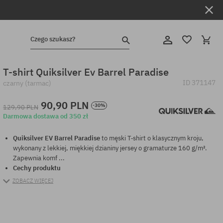
Czego szukasz?
T-shirt Quiksilver Ev Barrel Paradise
ID
371147
czarny (tarmac)
90,90 PLN
-30%
129,90 PLN
Darmowa dostawa od 350 zł
Quiksilver EV Barrel Paradise
to męski T‑shirt o klasycznym kroju,
wykonany z lekkiej, miękkiej dzianiny jersey o gramaturze 160 g/m².
Zapewnia komf ...
Cechy produktu
ZOBACZ WIĘCEJ