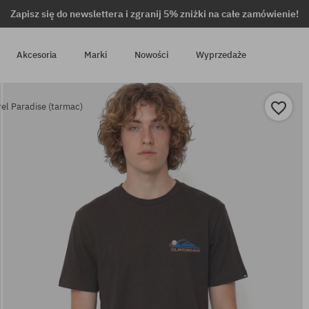
Zapisz się do newslettera i zgranij 5% zniżki na całe zamówienie!
Akcesoria
Marki
Nowości
Wyprzedaże
rrel Paradise (tarmac)