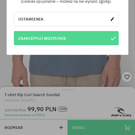
(cookies opcjonalne – możesz na nie wyrazić zgodę).
USTAWIENIA
ZAAKCEPTUJ WSZYSTKIE
T-shirt Rip Curl Search Sundial
niebieski (bluefin)
99,90 PLN
-23%
129,90 PLN
Darmowa dostawa od 350 zł
ROZMIAR
DODAJ