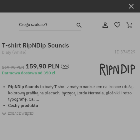
Czego szukasz?
T-shirt RipNDip Sounds
ID
374529
biały (white)
159,90 PLN
-5%
169,90 PLN
Darmowa dostawa od 350 zł
RipNDip Sounds
to biały T‑shirt z małym nadrukiem na froncie i dużą,
kolorową grafiką na plecach, łączącą Lorda Nermala, głośniki i retro
typografię. Cał ...
Cechy produktu
ZOBACZ WIĘCEJ