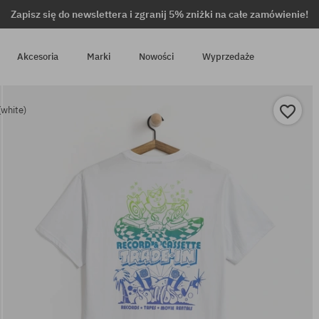
Zapisz się do newslettera i zgranij 5% zniżki na całe zamówienie!
Akcesoria
Marki
Nowości
Wyprzedaże
(white)