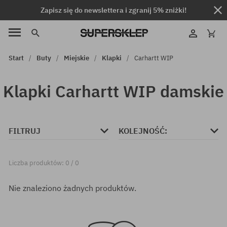
Zapisz się do newslettera i zgranij 5% zniżki!
Start
Buty
Miejskie
Klapki
Carhartt WIP
Klapki Carhartt WIP damskie
FILTRUJ
KOLEJNOŚĆ:
Liczba produktów: 0 / 0
Nie znaleziono żadnych produktów.