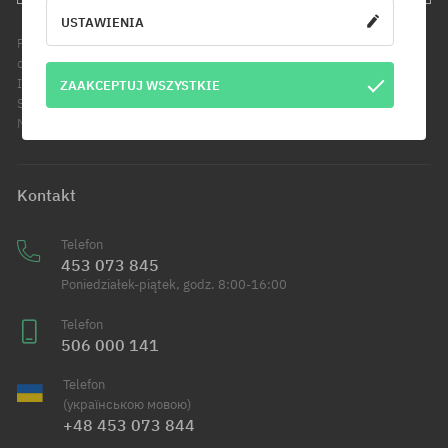
USTAWIENIA
Podanie adresu e-mail jest jednoznaczne z wyrażeniem zgody na
otrzymywanie informacji handlowych pod wskazany adres e-mail.
Informujemy, że administratorem Twoich danych osobowych jest Cool
ZAAKCEPTUJ WSZYSTKIE
Sport Distribution sp. z o.o. z siedzibą przy ul. Handlowców 2 w
Modlniczce. Dowiedz się więcej o przetwarzaniu Twoich danych.
Kontakt
Telefon
453 073 845
Poniedziałek-piątek, godz. 8:00-16:00
Telefon
506 000 141
Telefon
(українською мовою)
+48 453 073 844