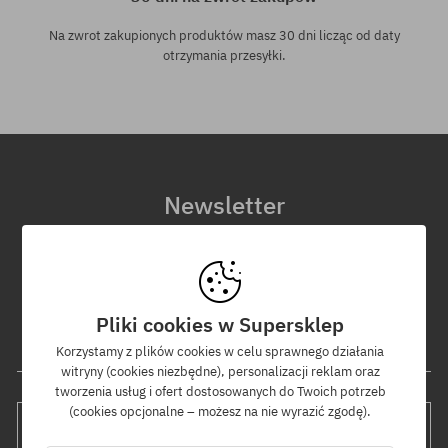
Na zwrot zakupionych produktów masz 30 dni licząc od daty
otrzymania przesyłki.
Newsletter
Zapisz się do naszego newslettera, a dowiesz się jako pierwszy o
nowościach i promocjach!
Dodatkowo otrzymasz kod rabatowy -5% na całe zamówienie!
Pliki cookies w Supersklep
Twój adres e-mail
Korzystamy z plików cookies w celu sprawnego działania
witryny (cookies niezbędne), personalizacji reklam oraz
tworzenia usług i ofert dostosowanych do Twoich potrzeb
(cookies opcjonalne – możesz na nie wyrazić zgodę).
WYŚLIJ