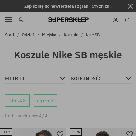
Zapisz się do newslettera i zgranij 5% zniżki!
Start
Odzież
Miejska
Koszule
Nike SB
Koszule Nike SB męskie
FILTRUJ
KOLEJNOŚĆ:
Nike SB
męskie
Liczba produktów: 4 / 4
-31%
-31%