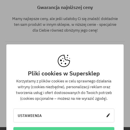
Gwarancja najniższej ceny
Mamy najlepsze ceny, ale jeśli udałoby Ci się znaleźć dokładnie
ten sam produkt w innym sklepie, w niższej cenie - specjalnie
dla Ciebie również obniżymy jego cenę!
Pliki cookies w Supersklep
Korzystamy z plików cookies w celu sprawnego działania
30 dni na zwrot zakupów
witryny (cookies niezbędne), personalizacji reklam oraz
tworzenia usług i ofert dostosowanych do Twoich potrzeb
(cookies opcjonalne – możesz na nie wyrazić zgodę).
Na zwrot zakupionych produktów masz 30 dni licząc od daty
otrzymania przesyłki.
USTAWIENIA