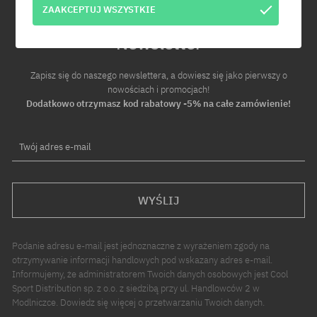
ZAAKCEPTUJ WSZYSTKIE
Newsletter
Zapisz się do naszego newslettera, a dowiesz się jako pierwszy o
nowościach i promocjach!
Dodatkowo otrzymasz kod rabatowy -5% na całe zamówienie!
Twój adres e-mail
WYŚLIJ
Podanie adresu e-mail jest jednoznaczne z wyrażeniem zgody na
otrzymywanie informacji handlowych pod wskazany adres e-mail.
Informujemy, że administratorem Twoich danych osobowych jest Cool
Sport Distribution sp. z o.o. z siedzibą przy ul. Handlowców 2 w
Modlniczce. Dowiedz się więcej o przetwarzaniu Twoich danych.