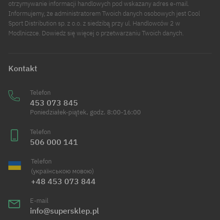
otrzymywanie informacji handlowych pod wskazany adres e-mail.
Informujemy, że administratorem Twoich danych osobowych jest Cool
Sport Distribution sp. z o.o. z siedzibą przy ul. Handlowców 2 w
Modlniczce. Dowiedz się więcej o przetwarzaniu Twoich danych.
Kontakt
Telefon
453 073 845
Poniedziałek-piątek, godz. 8:00-16:00
Telefon
506 000 141
Telefon
(українською мовою)
+48 453 073 844
E-mail
info@supersklep.pl