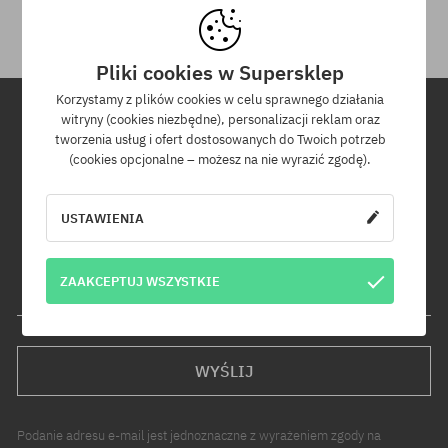
Pliki cookies w Supersklep
Korzystamy z plików cookies w celu sprawnego działania
witryny (cookies niezbędne), personalizacji reklam oraz
tworzenia usług i ofert dostosowanych do Twoich potrzeb
Newsletter
(cookies opcjonalne – możesz na nie wyrazić zgodę).
Zapisz się do naszego newslettera, a dowiesz się jako pierwszy o
nowościach i promocjach!
USTAWIENIA
Dodatkowo otrzymasz kod rabatowy -5% na całe zamówienie!
ZAAKCEPTUJ WSZYSTKIE
Twój adres e-mail
WYŚLIJ
Podanie adresu e-mail jest jednoznaczne z wyrażeniem zgody na