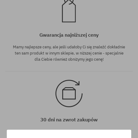
Gwarancja najniższej ceny
Mamy najlepsze ceny, ale jeśli udałoby Ci się znaleźć dokładnie
ten sam produkt w innym sklepie, w niższej cenie - specjalnie
dla Ciebie również obniżymy jego cenę!
30 dni na zwrot zakupów
Na zwrot zakupionych produktów masz 30 dni licząc od daty
otrzymania przesyłki.