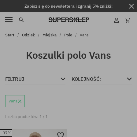
Zapisz się do newslettera i zgranij 5% zniżki!
Start
Odzież
Miejska
Polo
Vans
Koszulki polo Vans
FILTRUJ
KOLEJNOŚĆ:
Vans
Liczba produktów: 1 / 1
-37%