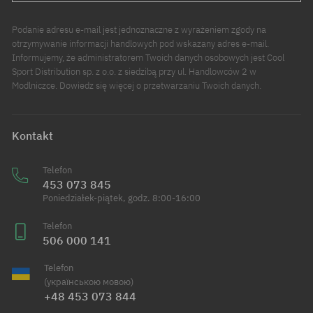
Podanie adresu e-mail jest jednoznaczne z wyrażeniem zgody na
otrzymywanie informacji handlowych pod wskazany adres e-mail.
Informujemy, że administratorem Twoich danych osobowych jest Cool
Sport Distribution sp. z o.o. z siedzibą przy ul. Handlowców 2 w
Modlniczce. Dowiedz się więcej o przetwarzaniu Twoich danych.
Kontakt
Telefon
453 073 845
Poniedziałek-piątek, godz. 8:00-16:00
Telefon
506 000 141
Telefon
(українською мовою)
+48 453 073 844