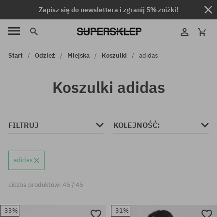
Zapisz się do newslettera i zgranij 5% zniżki!
Start
Odzież
Miejska
Koszulki
adidas
Koszulki adidas
FILTRUJ
KOLEJNOŚĆ:
adidas
Liczba produktów: 45 / 45
-33%
-31%