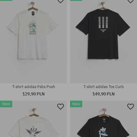
Dostępne rozmiary:
Dostępne rozmiary:
M; L; XL
M; L; XL
T-shirt adidas Fsbs Push
T-shirt adidas Tos Curb
129,90 PLN
149,90 PLN
New
New
Dostępne rozmiary:
Dostępne rozmiary:
M; L; XL
M; L; XL