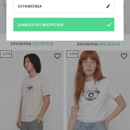
USTAWIENIA
ZAAKCEPTUJ WSZYSTKIE
T-shirt adidas Tyshawn
T-shirt adidas Star Wheel
179,90 PLN
119,90 PLN
159,90 PLN
109,90 PLN
-13%
-33%
Dostępne rozmiary:
Dostępne rozmiary:
M; L; XL
M; L; XL