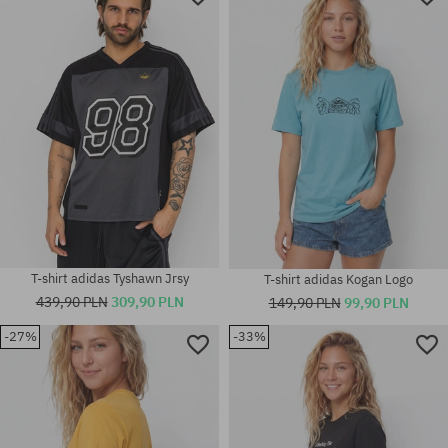
Dostępne rozmiary:
Dostępne rozmiary:
XL
L; XL
T-shirt adidas Tyshawn Jrsy
T-shirt adidas Kogan Logo
439,90 PLN
309,90 PLN
149,90 PLN
99,90 PLN
-27%
-33%
Dostępne rozmiary:
Dostępne rozmiary:
S; M; L; XL
M; XL