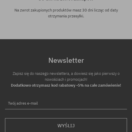
Na zwrot zakupionych produktów masz 30 dni licząc od daty
otrzymania przesyłki.
Newsletter
Zapisz się do naszego newslettera, a dowiesz się jako pierwszy o
nowościach i promocjach!
Dodatkowo otrzymasz kod rabatowy -5% na całe zamówienie!
Twój adres e-mail
WYŚLIJ