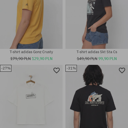
T-shirt adidas Gonz Crusty
T-shirt adidas Skt Sta Cs
179,90 PLN
129,90 PLN
149,90 PLN
99,90 PLN
-27%
-31%
Dostępne rozmiary:
Dostępne rozmiary:
M; L; XL
M; L; XL