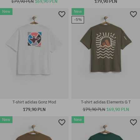
179,90 PLN
169,90 PLN
179,90 PLN
New
New
-5%
Dostępne rozmiary:
Dostępne rozmiary:
M; L
M; L; XL
T-shirt adidas Gonz Mod
T-shirt adidas Elements G T
179,90 PLN
179,90 PLN
169,90 PLN
New
New
Dostępne rozmiary:
Dostępne rozmiary:
M; L; XL
M; L