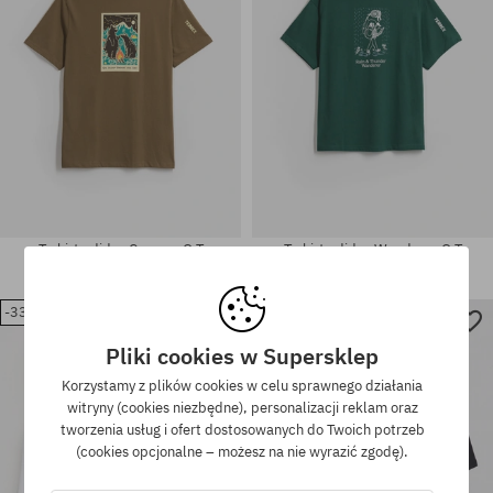
T-shirt adidas Camper G T
T-shirt adidas Wanderer G T
199,90 PLN
179,90 PLN
-33%
-31%
Dostępne rozmiary:
Dostępne rozmiary:
Pliki cookies w Supersklep
M; L; XL
M; L; XL
Korzystamy z plików cookies w celu sprawnego działania
witryny (cookies niezbędne), personalizacji reklam oraz
tworzenia usług i ofert dostosowanych do Twoich potrzeb
(cookies opcjonalne – możesz na nie wyrazić zgodę).