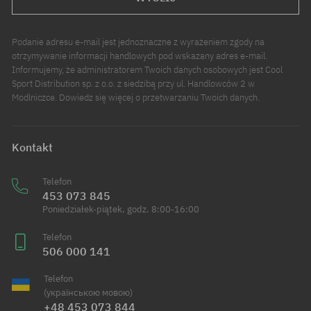
Podanie adresu e-mail jest jednoznaczne z wyrażeniem zgody na
otrzymywanie informacji handlowych pod wskazany adres e-mail.
Informujemy, że administratorem Twoich danych osobowych jest Cool
Sport Distribution sp. z o.o. z siedzibą przy ul. Handlowców 2 w
Modlniczce. Dowiedz się więcej o przetwarzaniu Twoich danych.
Kontakt
Telefon
453 073 845
Poniedziałek-piątek, godz. 8:00-16:00
Telefon
506 000 141
Telefon
(українською мовою)
+48 453 073 844