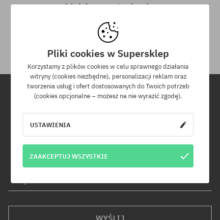
30 dni na zwrot zakupów
Na zwrot zakupionych produktów masz 30 dni licząc od daty
otrzymania przesyłki.
Pliki cookies w Supersklep
Korzystamy z plików cookies w celu sprawnego działania
witryny (cookies niezbędne), personalizacji reklam oraz
tworzenia usług i ofert dostosowanych do Twoich potrzeb
(cookies opcjonalne – możesz na nie wyrazić zgodę).
Newsletter
USTAWIENIA
Zapisz się do naszego newslettera, a dowiesz się jako pierwszy o
nowościach i promocjach!
Dodatkowo otrzymasz kod rabatowy -5% na całe zamówienie!
ZAAKCEPTUJ WSZYSTKIE
Twój adres e-mail
WYŚLIJ