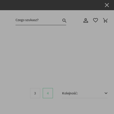
Czego szukasz?
3
4
Kolejność: