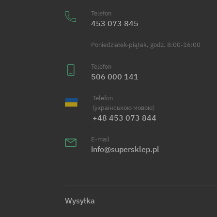
Telefon
453 073 845
Poniedziałek-piątek, godz. 8:00-16:00
Telefon
506 000 141
Telefon
(українською мовою)
+48 453 073 844
E-mail
info@supersklep.pl
Wysyłka