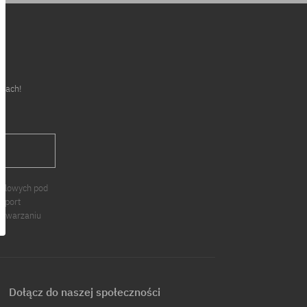
cjach!
J
ndlowych pod
 Sport
zetwarzaniu
Dołącz do naszej społeczności