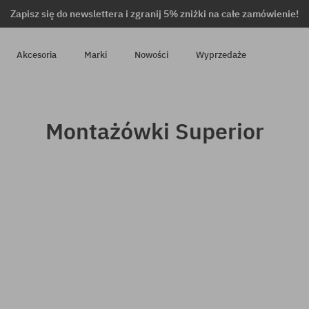
Zapisz się do newslettera i zgranij 5% zniżki na całe zamówienie!
Akcesoria
Marki
Nowości
Wyprzedaże
Montażówki Superior