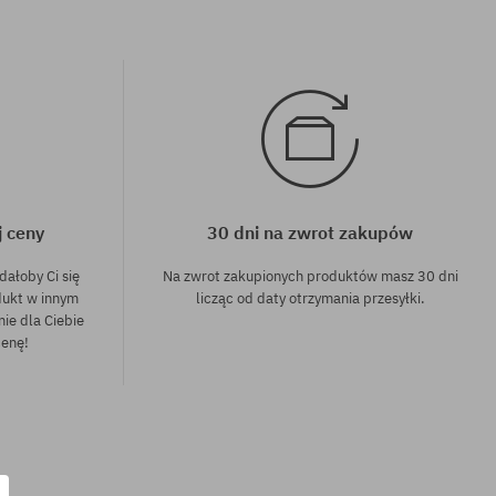
j ceny
30 dni na zwrot zakupów
dałoby Ci się
Na zwrot zakupionych produktów masz 30 dni
dukt w innym
licząc od daty otrzymania przesyłki.
nie dla Ciebie
cenę!