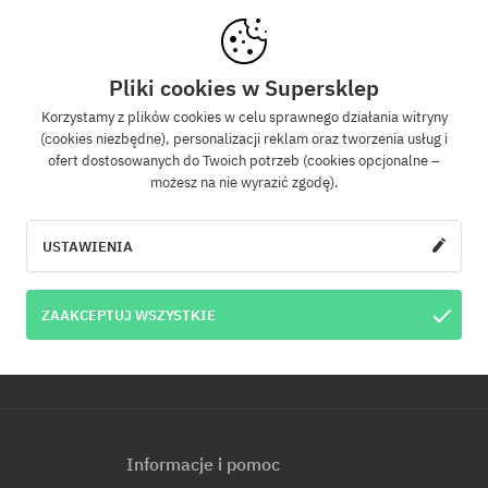
Newsletter
Pliki cookies w Supersklep
Korzystamy z plików cookies w celu sprawnego działania witryny
(cookies niezbędne), personalizacji reklam oraz tworzenia usług i
z się do naszego newslettera, a dowiesz się jako pierwszy o nowościach i promo
ofert dostosowanych do Twoich potrzeb (cookies opcjonalne –
Dodatkowo otrzymasz kod rabatowy -5% na całe zamówienie!
możesz na nie wyrazić zgodę).
WYŚLI
e-mail
USTAWIENIA
u e-mail jest jednoznaczne z wyrażeniem zgody na otrzymywanie informacji ha
ZAAKCEPTUJ WSZYSTKIE
s e-mail. Informujemy, że administratorem Twoich danych osobowych jest Cool
p. z o.o. z siedzibą przy ul. Handlowców 2 w Modlniczce. Dowiedz się więcej o pr
.
Informacje i pomoc