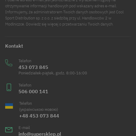
otrzymywanie informacji handlowych pod wskazany adres e-mail.
Informujemy, że administratorem Twoich danych osobowych jest Cool
Sport Distribution sp. z o.o. z siedzibą przy ul. Handlowców 2 w
Modlniczce. Dowiedz się więcej o przetwarzaniu Twoich danych.
Kontakt
Telefon
453 073 845
Poniedziałek-piątek, godz. 8:00-16:00
Telefon
506 000 141
Telefon
(українською мовою)
+48 453 073 844
E-mail
info@supersklep.pl