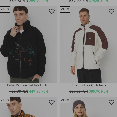
389,90 PLN
269,90 PLN
539,90 PLN
379,90 PLN
-36%
-36%
Dostępne rozmiary:
Dostępne rozmiary:
XS; S; M
L
Polar Picture Hafdals Embro
Polar Picture Quilchena
709,90 PLN
449,90 PLN
609,90 PLN
389,90 PLN
-35%
-38%
Dostępne rozmiary:
Dostępne rozmiary:
XS
XS; S