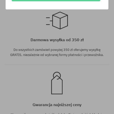
Dostępne rozmiary:
M; XL
Darmowa wysyłka od 350 zł
Do wszystkich zamówień powyżej 350 zł oferujemy wysyłkę
GRATIS, niezależnie od wybranej formy płatności i przewoźnika.
Gwarancja najniższej ceny