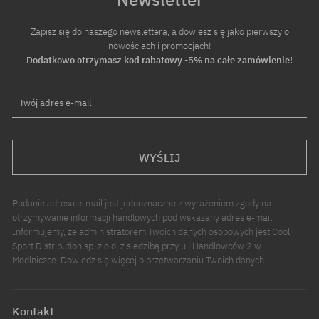
Zapisz się do naszego newslettera, a dowiesz się jako pierwszy o
nowościach i promocjach!
Dodatkowo otrzymasz kod rabatowy -5% na całe zamówienie!
Twój adres e-mail
WYŚLIJ
Podanie adresu e-mail jest jednoznaczne z wyrażeniem zgody na
otrzymywanie informacji handlowych pod wskazany adres e-mail.
Informujemy, że administratorem Twoich danych osobowych jest Cool
Sport Distribution sp. z o.o. z siedzibą przy ul. Handlowców 2 w
Modlniczce. Dowiedz się więcej o przetwarzaniu Twoich danych.
Kontakt