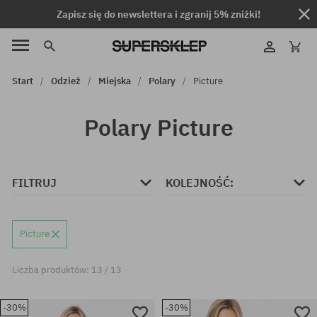
Zapisz się do newslettera i zgranij 5% zniżki!
Start
Odzież
Miejska
Polary
Picture
Polary Picture
FILTRUJ
KOLEJNOŚĆ:
Picture
Liczba produktów: 13 / 13
-30%
-30%