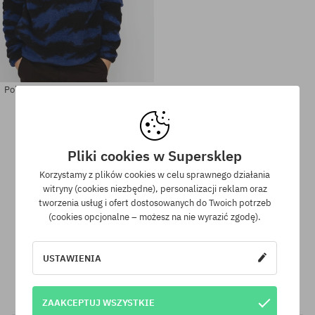
Polar Picture Kimag Printed 1/4 Zip
479,90 PLN
309,90 PLN
Pliki cookies w Supersklep
Dostępne rozmiary:
Dostępne rozmiary:
L; XL
S; M
Korzystamy z plików cookies w celu sprawnego działania
witryny (cookies niezbędne), personalizacji reklam oraz
tworzenia usług i ofert dostosowanych do Twoich potrzeb
(cookies opcjonalne – możesz na nie wyrazić zgodę).
Program lojalnościowy SuperClub
USTAWIENIA
SuperClub to nasz program lojalnościowy, dzięki któremu za
zakupy produktów nieprzecenionych otrzymujesz na swoje
konto do 12% wartości zamówienia!
ZAAKCEPTUJ WSZYSTKIE