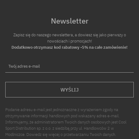
Newsletter
Zapisz się do naszego newslettera, a dowiesz się jako pierwszy o
nowościach i promocjach!
Dodatkowo otrzymasz kod rabatowy -5% na całe zamówienie!
Twój adres e-mail
WYŚLIJ
Podanie adresu e-mail jest jednoznaczne z wyrażeniem zgody na
otrzymywanie informacji handlowych pod wskazany adres e-mail.
Informujemy, że administratorem Twoich danych osobowych jest Cool
Sport Distribution sp. z o.o. z siedzibą przy ul. Handlowców 2 w
Modlniczce. Dowiedz się więcej o przetwarzaniu Twoich danych.