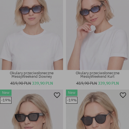
Okulary przeciwsłoneczne
Okulary przeciwsłoneczne
MessyWeekend Downey
MessyWeekend Kurt
419,90 PLN
339,90 PLN
419,90 PLN
339,90 PLN
New
New
-19%
-19%
rozmiar uniwersalny
rozmiar uniwersalny