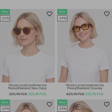
New
New
-11%
-19%
Okulary przeciwsłoneczne
Okulary przeciwsłoneczne
MessyWeekend New Depp
MessyWeekend Downey
359,90 PLN
319,90 PLN
419,90 PLN
339,90 PLN
New
New
-19%
-19%