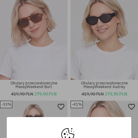
rozmiar uniwersalny
rozmiar uniwersalny
Okulary przeciwsłoneczne
Okulary przeciwsłoneczne
MessyWeekend Burt
MessyWeekend Audrey
419,90 PLN
279,90 PLN
419,90 PLN
279,90 PLN
-33%
-41%
rozmiar uniwersalny
rozmiar uniwersalny