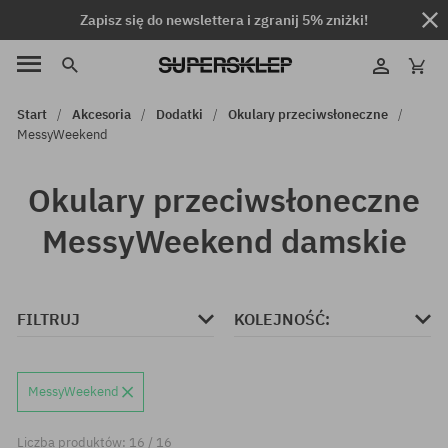
Zapisz się do newslettera i zgranij 5% zniżki!
Start
Akcesoria
Dodatki
Okulary przeciwsłoneczne
MessyWeekend
Okulary przeciwsłoneczne
MessyWeekend damskie
FILTRUJ
KOLEJNOŚĆ:
MessyWeekend
Liczba produktów: 16 / 16