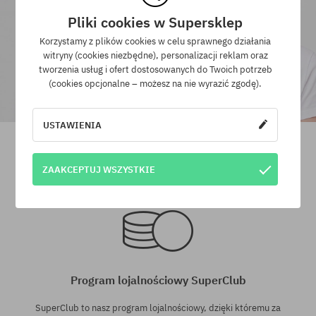
Pliki cookies w Supersklep
Korzystamy z plików cookies w celu sprawnego działania
witryny (cookies niezbędne), personalizacji reklam oraz
tworzenia usług i ofert dostosowanych do Twoich potrzeb
(cookies opcjonalne – możesz na nie wyrazić zgodę).
USTAWIENIA
Okulary przeciwsłoneczne
Okulary przeciwsłoneczne
MessyWeekend Grace Iso
MessyWeekend Ryan
419,90 PLN
279,90 PLN
359,90 PLN
209,90 PLN
ZAAKCEPTUJ WSZYSTKIE
rozmiar uniwersalny
rozmiar uniwersalny
Program lojalnościowy SuperClub
SuperClub to nasz program lojalnościowy, dzięki któremu za