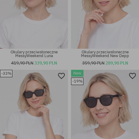
Okulary przeciwsłoneczne
Okulary przeciwsłoneczne
MessyWeekend Luna
MessyWeekend New Depp
419,90 PLN
339,90 PLN
359,90 PLN
289,90 PLN
New
-33%
-19%
rozmiar uniwersalny
rozmiar uniwersalny