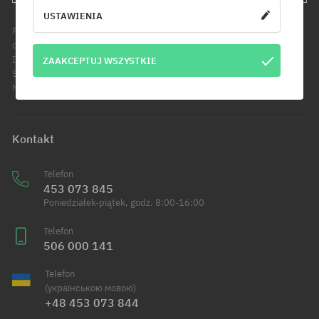
USTAWIENIA
Podanie adresu e-mail jest jednoznaczne z wyrażeniem zgody na
otrzymywanie informacji handlowych pod wskazany adres e-mail.
Informujemy, że administratorem Twoich danych osobowych jest Cool
ZAAKCEPTUJ WSZYSTKIE
Sport Distribution sp. z o.o. z siedzibą przy ul. Handlowców 2 w
Modlniczce. Dowiedz się więcej o przetwarzaniu Twoich danych.
Kontakt
Telefon
453 073 845
Poniedziałek-piątek, godz. 8:00-16:00
Telefon
506 000 141
Telefon
(українською мовою)
+48 453 073 844