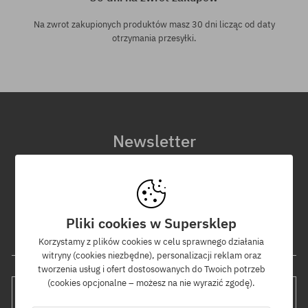
Na zwrot zakupionych produktów masz 30 dni licząc od daty
otrzymania przesyłki.
Newsletter
Zapisz się do naszego newslettera, a dowiesz się jako pierwszy o
nowościach i promocjach!
Dodatkowo otrzymasz kod rabatowy -5% na całe zamówienie!
Pliki cookies w Supersklep
Twój adres e-mail
Korzystamy z plików cookies w celu sprawnego działania
witryny (cookies niezbędne), personalizacji reklam oraz
tworzenia usług i ofert dostosowanych do Twoich potrzeb
(cookies opcjonalne – możesz na nie wyrazić zgodę).
WYŚLIJ