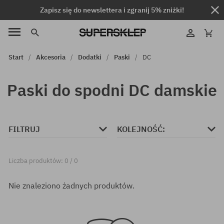
Zapisz się do newslettera i zgranij 5% zniżki!
Start
Akcesoria
Dodatki
Paski
DC
Paski do spodni DC damskie
FILTRUJ
KOLEJNOŚĆ:
Liczba produktów: 0 / 0
Nie znaleziono żadnych produktów.