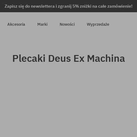
Zapisz się do newslettera i zgranij 5% zniżki na całe zamówienie!
Akcesoria
Marki
Nowości
Wyprzedaże
Plecaki Deus Ex Machina