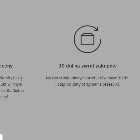
j ceny
30 dni na zwrot zakupów
dałoby Ci się
Na zwrot zakupionych produktów masz 30 dni
dukt w innym
licząc od daty otrzymania przesyłki.
nie dla Ciebie
cenę!