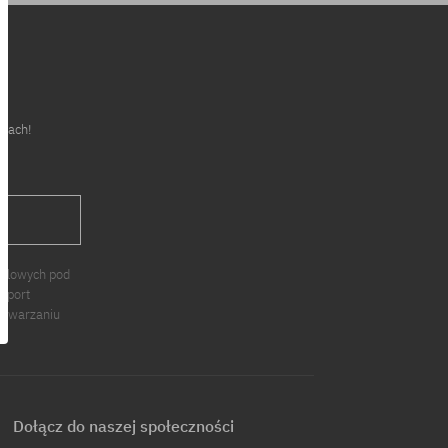
cjach!
J
ndlowych pod
 Sport
zetwarzaniu
Dołącz do naszej społeczności