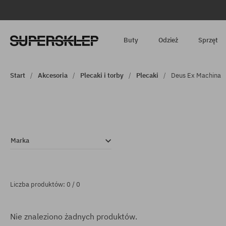
Buty
Odzież
Sprzęt
Start
Akcesoria
Plecaki i torby
Plecaki
Deus Ex Machina
Marka
Liczba produktów: 0 / 0
Nie znaleziono żadnych produktów.