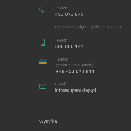
Telefon
453 073 845
Poniedziałek-piątek, godz. 8:00-16:00
Telefon
506 000 141
Telefon
(українською мовою)
+48 453 073 844
E-mail
info@supersklep.pl
Wysyłka