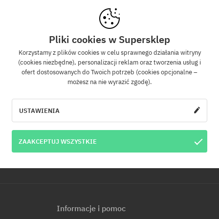
Newsletter
Pliki cookies w Supersklep
Korzystamy z plików cookies w celu sprawnego działania witryny
(cookies niezbędne), personalizacji reklam oraz tworzenia usług i
z się do naszego newslettera, a dowiesz się jako pierwszy o nowościach i promo
ofert dostosowanych do Twoich potrzeb (cookies opcjonalne –
Dodatkowo otrzymasz kod rabatowy -5% na całe zamówienie!
możesz na nie wyrazić zgodę).
WYŚLI
e-mail
USTAWIENIA
u e-mail jest jednoznaczne z wyrażeniem zgody na otrzymywanie informacji ha
ZAAKCEPTUJ WSZYSTKIE
s e-mail. Informujemy, że administratorem Twoich danych osobowych jest Cool
p. z o.o. z siedzibą przy ul. Handlowców 2 w Modlniczce. Dowiedz się więcej o pr
.
Informacje i pomoc