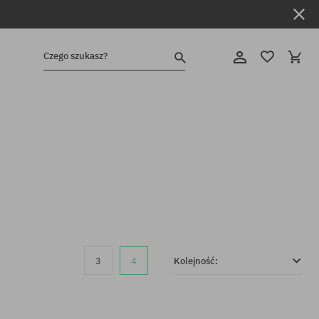
Czego szukasz?
3
4
Kolejność: