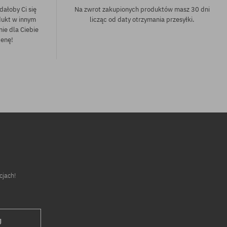
dałoby Ci się
Na zwrot zakupionych produktów masz 30 dni
dukt w innym
licząc od daty otrzymania przesyłki.
nie dla Ciebie
cenę!
cjach!
J