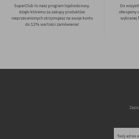
SuperClub to nasz program lojalnościowy,
Do wszyst
dzięki któremu za zakupy produktów
oferujemy 
nieprzecenionych otrzymujesz na swoje konto
wybranej f
do 12% wartości zamówienia!
rozmiar uniwersalny
Zapis
Twój adres 