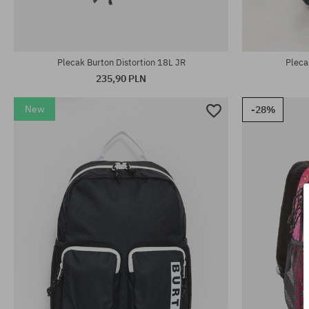
rozmiar uniwersalny
rozmiar uniwe
Plecak Burton Distortion 18L JR
Pleca
235,90 PLN
New
-28%