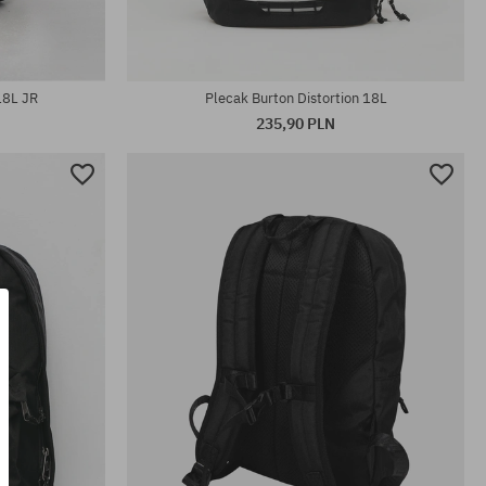
rozmiar uniwersalny
18L JR
Plecak Burton Distortion 18L
235,90 PLN