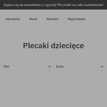
Zapisz się do newslettera i zgranij 5% zniżki na całe zamówienie!
Akcesoria
Marki
Nowości
Wyprzedaże
Plecaki dziecięce
Płeć
Kolor