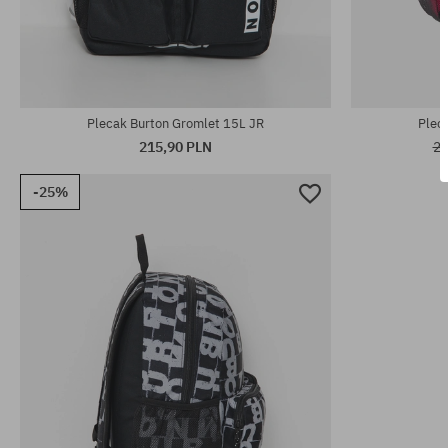
rozmiar uniwersalny
rozmiar uniwe
Plecak Burton Gromlet 15L JR
Plec
215,90 PLN
20
-25%