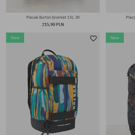
rozmiar uniwersalny
rozmiar uniwe
Plecak Burton Gromlet 15L JR
Plec
215,90 PLN
New
New