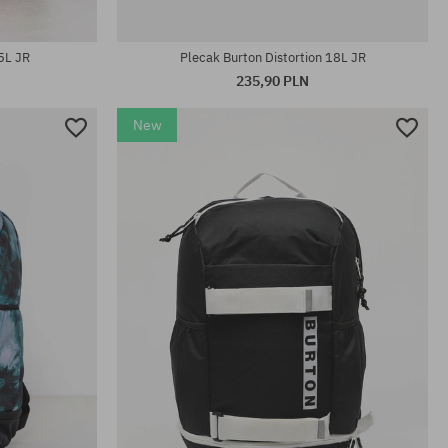
rozmiar uniwersalny
5L JR
Plecak Burton Distortion 18L JR
235,90 PLN
New