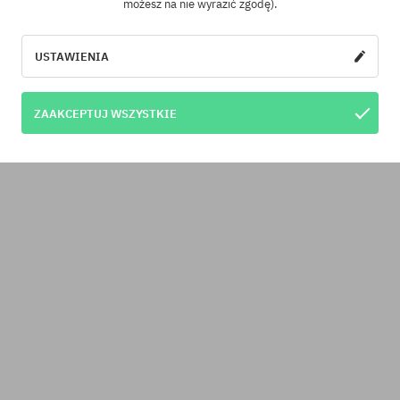
możesz na nie wyrazić zgodę).
USTAWIENIA
rsalny
rozmiar uniwersalny
ak Burton Gromlet 15L JR
Plecak Eastpak Out Of Offi
ZAAKCEPTUJ WSZYSTKIE
9,90 PLN
149,90 PLN
275,90 PLN