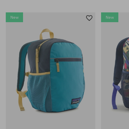
New
New