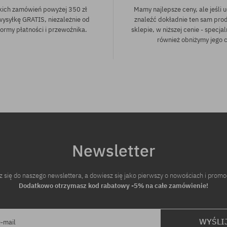
kich zamówień powyżej 350 zł
Mamy najlepsze ceny, ale jeśli u
wysyłkę GRATIS, niezależnie od
znaleźć dokładnie ten sam pro
ormy płatności i przewoźnika.
sklepie, w niższej cenie - specjal
również obniżymy jego 
Newsletter
z się do naszego newslettera, a dowiesz się jako pierwszy o nowościach i promo
Dodatkowo otrzymasz kod rabatowy -5% na całe zamówienie!
WYŚLI
e-mail