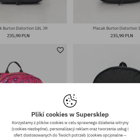
rsalny
rozmiar uniwersalny
k Burton Distortion 18L JR
Plecak Burton Distortion 
235,90 PLN
235,90 PLN
Pliki cookies w Supersklep
Korzystamy z plików cookies w celu sprawnego działania witryny
(cookies niezbędne), personalizacji reklam oraz tworzenia usług i
ofert dostosowanych do Twoich potrzeb (cookies opcjonalne –