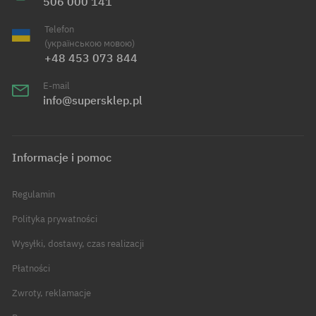
506 000 141
Telefon
(українською мовою)
+48 453 073 844
E-mail
info@supersklep.pl
Informacje i pomoc
Regulamin
Polityka prywatności
Wysyłki, dostawy, czas realizacji
Płatności
Zwroty, reklamacje