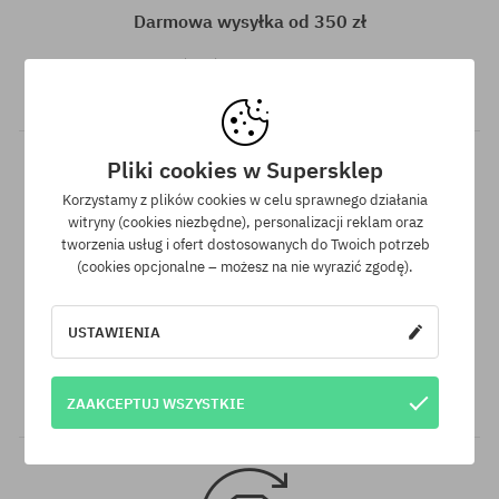
Darmowa wysyłka od 350 zł
Do wszystkich zamówień powyżej 350 zł oferujemy wysyłkę
GRATIS, niezależnie od wybranej formy płatności i przewoźnika.
Pliki cookies w Supersklep
Korzystamy z plików cookies w celu sprawnego działania
witryny (cookies niezbędne), personalizacji reklam oraz
tworzenia usług i ofert dostosowanych do Twoich potrzeb
(cookies opcjonalne – możesz na nie wyrazić zgodę).
Gwarancja najniższej ceny
USTAWIENIA
Mamy najlepsze ceny, ale jeśli udałoby Ci się znaleźć dokładnie
ten sam produkt w innym sklepie, w niższej cenie - specjalnie
dla Ciebie również obniżymy jego cenę!
ZAAKCEPTUJ WSZYSTKIE