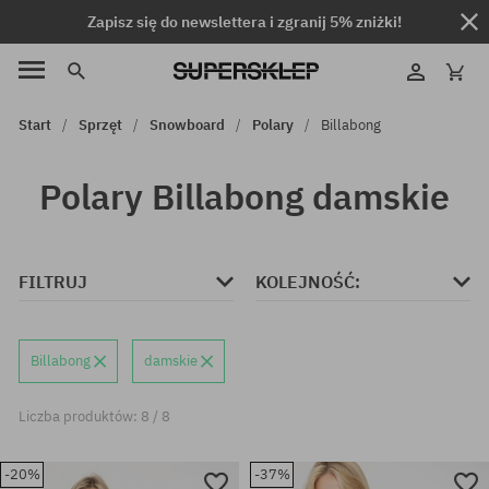
Zapisz się do newslettera i zgranij 5% zniżki!
Start
Sprzęt
Snowboard
Polary
Billabong
Polary Billabong damskie
FILTRUJ
KOLEJNOŚĆ:
Billabong
damskie
Liczba produktów: 8 / 8
-20%
-37%