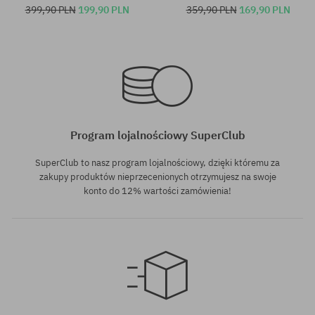
399,90 PLN
199,90 PLN
359,90 PLN
169,90 PLN
Dostępne rozmiary:
Dostępne rozmiary:
S
XS; S; M
Program lojalnościowy SuperClub
SuperClub to nasz program lojalnościowy, dzięki któremu za
zakupy produktów nieprzecenionych otrzymujesz na swoje
konto do 12% wartości zamówienia!
Dostępne rozmiary:
Dostępne rozmiary:
XS
S; M