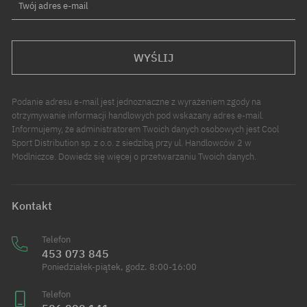
Twój adres e-mail
WYŚLIJ
Podanie adresu e-mail jest jednoznaczne z wyrażeniem zgody na
otrzymywanie informacji handlowych pod wskazany adres e-mail.
Informujemy, że administratorem Twoich danych osobowych jest Cool
Sport Distribution sp. z o.o. z siedzibą przy ul. Handlowców 2 w
Modlniczce. Dowiedz się więcej o przetwarzaniu Twoich danych.
Kontakt
Telefon
453 073 845
Poniedziałek-piątek, godz. 8:00-16:00
Telefon