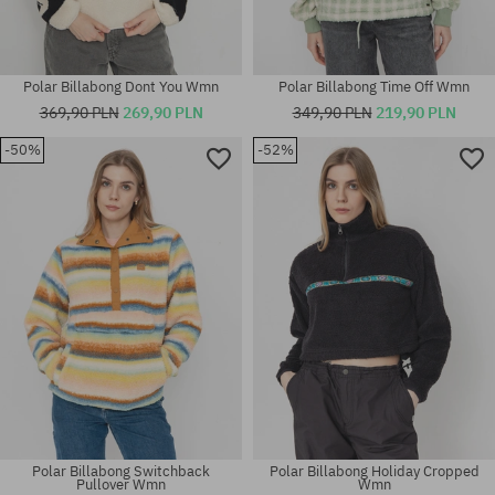
Polar Billabong Dont You Wmn
Polar Billabong Time Off Wmn
369,90 PLN
269,90 PLN
349,90 PLN
219,90 PLN
-50%
-52%
Dostępne rozmiary:
Dostępne rozmiary:
M
S
Polar Billabong Switchback
Polar Billabong Holiday Cropped
Pullover Wmn
Wmn