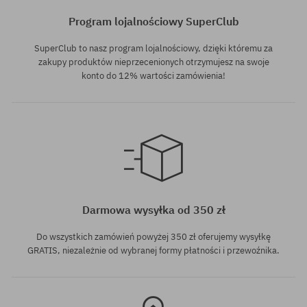
Program lojalnościowy SuperClub
SuperClub to nasz program lojalnościowy, dzięki któremu za
zakupy produktów nieprzecenionych otrzymujesz na swoje
konto do 12% wartości zamówienia!
Dostępne rozmiary:
Dostępne rozmiary:
M; L; XL
M; L; XL
Darmowa wysyłka od 350 zł
Do wszystkich zamówień powyżej 350 zł oferujemy wysyłkę
GRATIS, niezależnie od wybranej formy płatności i przewoźnika.