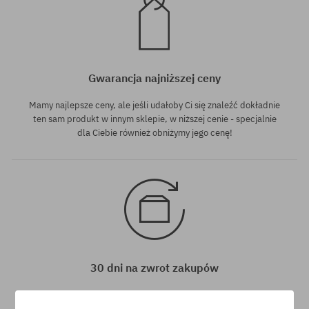
Gwarancja najniższej ceny
Mamy najlepsze ceny, ale jeśli udałoby Ci się znaleźć dokładnie
ten sam produkt w innym sklepie, w niższej cenie - specjalnie
dla Ciebie również obniżymy jego cenę!
30 dni na zwrot zakupów
Na zwrot zakupionych produktów masz 30 dni licząc od daty
otrzymania przesyłki.