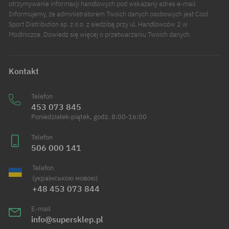
otrzymywanie informacji handlowych pod wskazany adres e-mail.
Informujemy, że administratorem Twoich danych osobowych jest Cool
Sport Distribution sp. z o.o. z siedzibą przy ul. Handlowców 2 w
Modlniczce. Dowiedz się więcej o przetwarzaniu Twoich danych.
Kontakt
Telefon
453 073 845
Poniedziałek-piątek, godz. 8:00-16:00
Telefon
506 000 141
Telefon
(українською мовою)
+48 453 073 844
E-mail
info@supersklep.pl