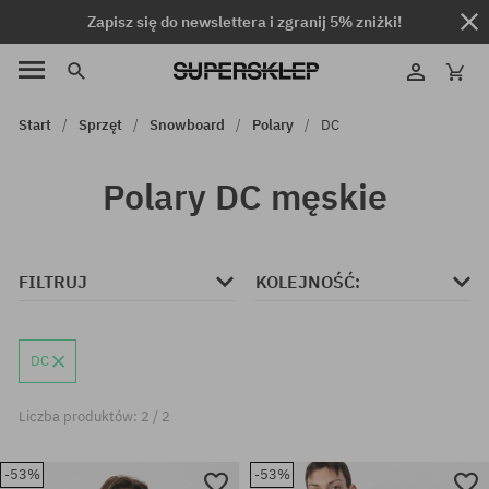
Zapisz się do newslettera i zgranij 5% zniżki!
Start
Sprzęt
Snowboard
Polary
DC
Polary DC męskie
FILTRUJ
KOLEJNOŚĆ:
DC
Liczba produktów: 2 / 2
-53%
-53%