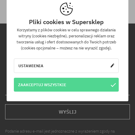
Pliki cookies w Supersklep
Korzystamy z plików cookies w celu sprawnego działania
witryny (cookies niezbędne), personalizacji reklam oraz
tworzenia usług i ofert dostosowanych do Twoich potrzeb
Newsletter
(cookies opcjonalne – możesz na nie wyrazić zgodę).
Zapisz się do naszego newslettera, a dowiesz się jako pierwszy o
nowościach i promocjach!
USTAWIENIA
Dodatkowo otrzymasz kod rabatowy -5% na całe zamówienie!
ZAAKCEPTUJ WSZYSTKIE
Twój adres e-mail
WYŚLIJ
Podanie adresu e-mail jest jednoznaczne z wyrażeniem zgody na