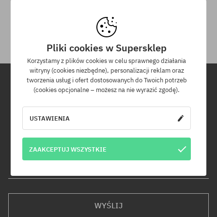
Na zwrot zakupionych produktów masz 30 dni licząc od daty
otrzymania przesyłki.
Pliki cookies w Supersklep
Korzystamy z plików cookies w celu sprawnego działania
witryny (cookies niezbędne), personalizacji reklam oraz
tworzenia usług i ofert dostosowanych do Twoich potrzeb
(cookies opcjonalne – możesz na nie wyrazić zgodę).
Newsletter
USTAWIENIA
Zapisz się do naszego newslettera, a dowiesz się jako pierwszy o
nowościach i promocjach!
Dodatkowo otrzymasz kod rabatowy -5% na całe zamówienie!
ZAAKCEPTUJ WSZYSTKIE
Twój adres e-mail
WYŚLIJ