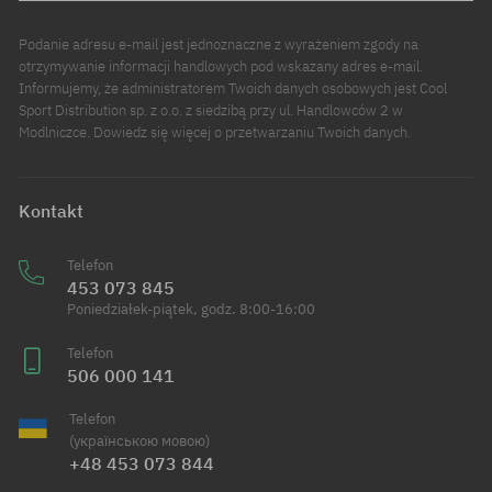
Podanie adresu e-mail jest jednoznaczne z wyrażeniem zgody na
otrzymywanie informacji handlowych pod wskazany adres e-mail.
Informujemy, że administratorem Twoich danych osobowych jest Cool
Sport Distribution sp. z o.o. z siedzibą przy ul. Handlowców 2 w
Modlniczce. Dowiedz się więcej o przetwarzaniu Twoich danych.
Kontakt
Telefon
453 073 845
Poniedziałek-piątek, godz. 8:00-16:00
Telefon
506 000 141
Telefon
(українською мовою)
+48 453 073 844