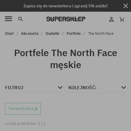
Zapisz się do newslettera i zgranij 5% zniżki!
Start
Akcesoria
Dodatki
Portfele
The North Face
Portfele The North Face
męskie
FILTRUJ
KOLEJNOŚĆ:
The North Face
Liczba produktów: 2 / 2