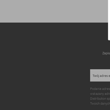
Dostępne rozmiary:
S
Zapis
Twój adres 
Podanie adres
wskazany adre
Distribution s
Twoich danych