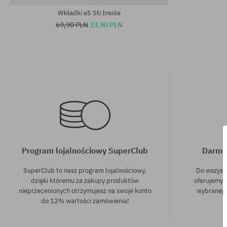
Wkładki eS Sti Insole
69,90 PLN
33,90 PLN
Program lojalnościowy SuperClub
Darmo
SuperClub to nasz program lojalnościowy,
Do wszyst
dzięki któremu za zakupy produktów
oferujemy 
nieprzecenionych otrzymujesz na swoje konto
wybranej f
do 12% wartości zamówienia!