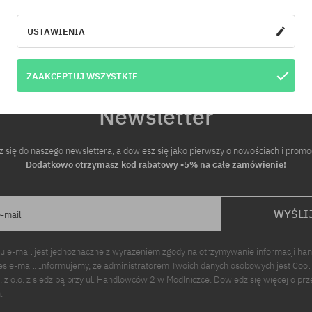
USTAWIENIA
ZAAKCEPTUJ WSZYSTKIE
Newsletter
z się do naszego newslettera, a dowiesz się jako pierwszy o nowościach i promo
Dodatkowo otrzymasz kod rabatowy -5% na całe zamówienie!
WYŚLI
e-mail
u e-mail jest jednoznaczne z wyrażeniem zgody na otrzymywanie informacji ha
s e-mail. Informujemy, że administratorem Twoich danych osobowych jest Cool
p. z o.o. z siedzibą przy ul. Handlowców 2 w Modlniczce. Dowiedz się więcej o pr
.