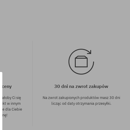
j ceny
30 dni na zwrot zakupów
dałoby Ci się
Na zwrot zakupionych produktów masz 30 dni
dukt w innym
licząc od daty otrzymania przesyłki.
nie dla Ciebie
cenę!