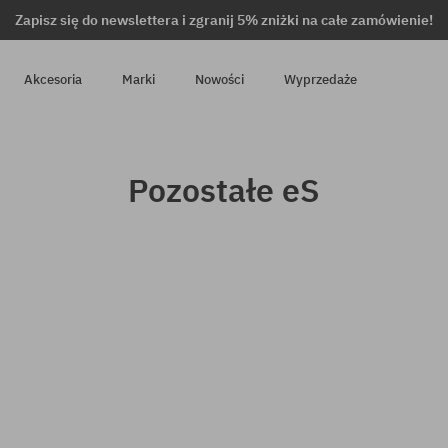
Zapisz się do newslettera i zgranij 5% zniżki na całe zamówienie!
Akcesoria
Marki
Nowości
Wyprzedaże
Pozostałe eS