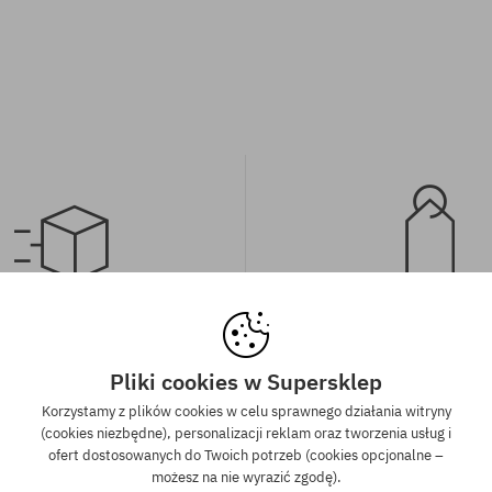
wa wysyłka od 350 zł
Gwarancja najniższe
kich zamówień powyżej 350 zł
Mamy najlepsze ceny, ale jeśli u
Pliki cookies w Supersklep
wysyłkę GRATIS, niezależnie od
znaleźć dokładnie ten sam pro
Korzystamy z plików cookies w celu sprawnego działania witryny
ormy płatności i przewoźnika.
sklepie, w niższej cenie - specjal
(cookies niezbędne), personalizacji reklam oraz tworzenia usług i
również obniżymy jego 
ofert dostosowanych do Twoich potrzeb (cookies opcjonalne –
możesz na nie wyrazić zgodę).