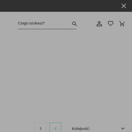
Czego szukasz?
3
4
Kolejność: