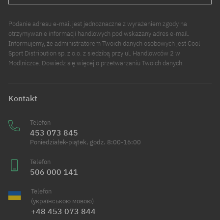
Podanie adresu e-mail jest jednoznaczne z wyrażeniem zgody na
otrzymywanie informacji handlowych pod wskazany adres e-mail.
Informujemy, że administratorem Twoich danych osobowych jest Cool
Sport Distribution sp. z o.o. z siedzibą przy ul. Handlowców 2 w
Modlniczce. Dowiedz się więcej o przetwarzaniu Twoich danych.
Kontakt
Telefon
453 073 845
Poniedziałek-piątek, godz. 8:00-16:00
Telefon
506 000 141
Telefon
(українською мовою)
+48 453 073 844