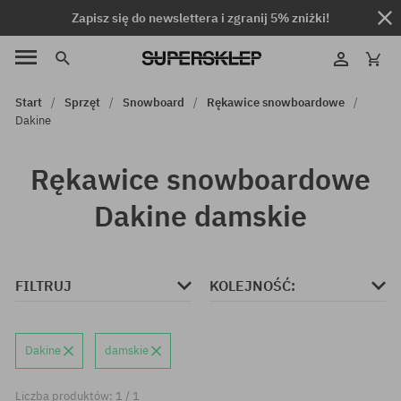
Zapisz się do newslettera i zgranij 5% zniżki!
Start
Sprzęt
Snowboard
Rękawice snowboardowe
Dakine
Rękawice snowboardowe
Dakine damskie
FILTRUJ
KOLEJNOŚĆ:
Dakine
damskie
Liczba produktów: 1 / 1