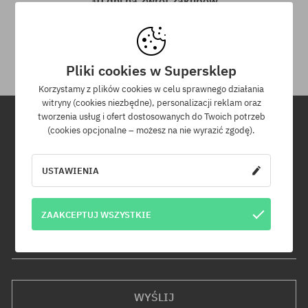
30 dni na zwrot zakupów
Na zwrot zakupionych produktów masz 30 dni licząc od daty
otrzymania przesyłki.
Pliki cookies w Supersklep
Korzystamy z plików cookies w celu sprawnego działania
witryny (cookies niezbędne), personalizacji reklam oraz
tworzenia usług i ofert dostosowanych do Twoich potrzeb
(cookies opcjonalne – możesz na nie wyrazić zgodę).
Newsletter
USTAWIENIA
Zapisz się do naszego newslettera, a dowiesz się jako pierwszy o
nowościach i promocjach!
Dodatkowo otrzymasz kod rabatowy -5% na całe zamówienie!
ZAAKCEPTUJ WSZYSTKIE
Twój adres e-mail
WYŚLIJ