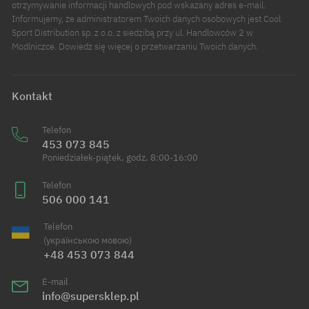
otrzymywanie informacji handlowych pod wskazany adres e-mail.
Informujemy, że administratorem Twoich danych osobowych jest Cool
Sport Distribution sp. z o.o. z siedzibą przy ul. Handlowców 2 w
Modlniczce. Dowiedz się więcej o przetwarzaniu Twoich danych.
Kontakt
Telefon
453 073 845
Poniedziałek-piątek, godz. 8:00-16:00
Telefon
506 000 141
Telefon
(українською мовою)
+48 453 073 844
E-mail
info@supersklep.pl