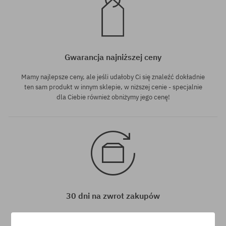
Gwarancja najniższej ceny
Mamy najlepsze ceny, ale jeśli udałoby Ci się znaleźć dokładnie
ten sam produkt w innym sklepie, w niższej cenie - specjalnie
dla Ciebie również obniżymy jego cenę!
30 dni na zwrot zakupów
Na zwrot zakupionych produktów masz 30 dni licząc od daty
otrzymania przesyłki.