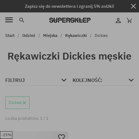
Zapisz się do newslettera i zgranij 5% zniżki!
Start
Odzież
Miejska
Rękawiczki
Dickies
Rękawiczki Dickies męskie
FILTRUJ
KOLEJNOŚĆ:
Dickies
Liczba produktów: 1 / 1
-25%