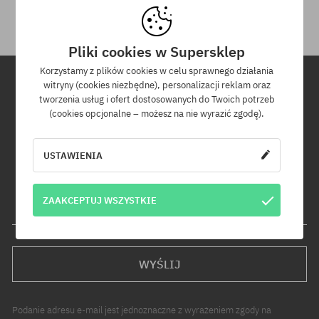
Pliki cookies w Supersklep
Korzystamy z plików cookies w celu sprawnego działania
witryny (cookies niezbędne), personalizacji reklam oraz
tworzenia usług i ofert dostosowanych do Twoich potrzeb
Newsletter
(cookies opcjonalne – możesz na nie wyrazić zgodę).
Zapisz się do naszego newslettera, a dowiesz się jako pierwszy o
nowościach i promocjach!
USTAWIENIA
Dodatkowo otrzymasz kod rabatowy -5% na całe zamówienie!
ZAAKCEPTUJ WSZYSTKIE
Twój adres e-mail
WYŚLIJ
Podanie adresu e-mail jest jednoznaczne z wyrażeniem zgody na