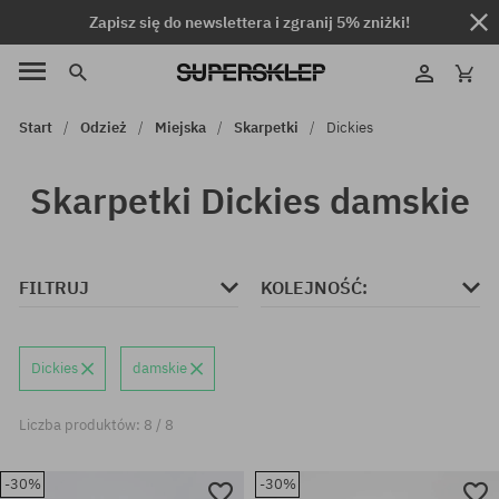
Zapisz się do newslettera i zgranij 5% zniżki!
Start
Odzież
Miejska
Skarpetki
Dickies
Skarpetki Dickies damskie
FILTRUJ
KOLEJNOŚĆ:
Dickies
damskie
Liczba produktów: 8 / 8
-30%
-30%