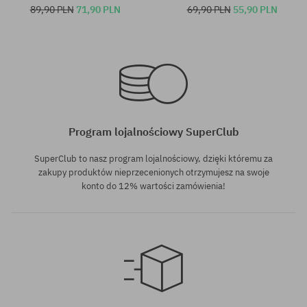
89,90 PLN
71,90 PLN
69,90 PLN
55,90 PLN
Dostępne rozmiary:
Dostępne rozmiary:
35-38
35-38; 39-42
Program lojalnościowy SuperClub
SuperClub to nasz program lojalnościowy, dzięki któremu za
zakupy produktów nieprzecenionych otrzymujesz na swoje
konto do 12% wartości zamówienia!
Dostępne rozmiary:
Dostępne rozmiary: