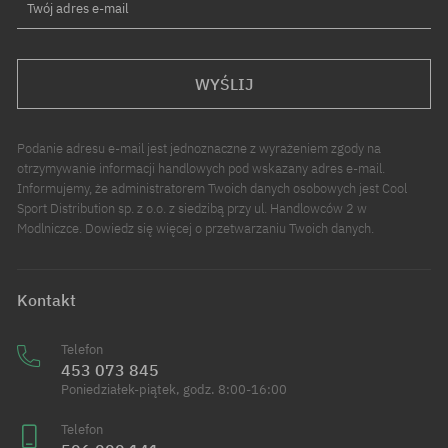
Twój adres e-mail
WYŚLIJ
Podanie adresu e-mail jest jednoznaczne z wyrażeniem zgody na
otrzymywanie informacji handlowych pod wskazany adres e-mail.
Informujemy, że administratorem Twoich danych osobowych jest Cool
Sport Distribution sp. z o.o. z siedzibą przy ul. Handlowców 2 w
Modlniczce. Dowiedz się więcej o przetwarzaniu Twoich danych.
Kontakt
Telefon
453 073 845
Poniedziałek-piątek, godz. 8:00-16:00
Telefon