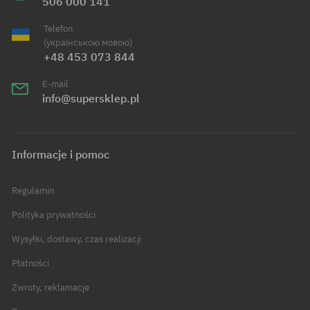
506 000 141
Telefon
(українською мовою)
+48 453 073 844
E-mail
info@supersklep.pl
Informacje i pomoc
Regulamin
Polityka prywatności
Wysyłki, dostawy, czas realizacji
Płatności
Zwroty, reklamacje