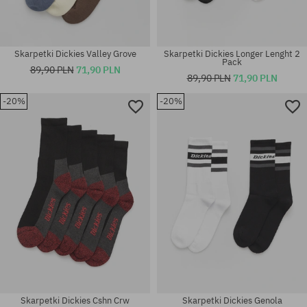
Skarpetki Dickies Valley Grove
Skarpetki Dickies Longer Lenght 2
Pack
89,90 PLN
71,90 PLN
89,90 PLN
71,90 PLN
-20%
-20%
Dostępne rozmiary:
Dostępne rozmiary:
35-38; 39-42; 43-46
35-38
Skarpetki Dickies Cshn Crw
Skarpetki Dickies Genola