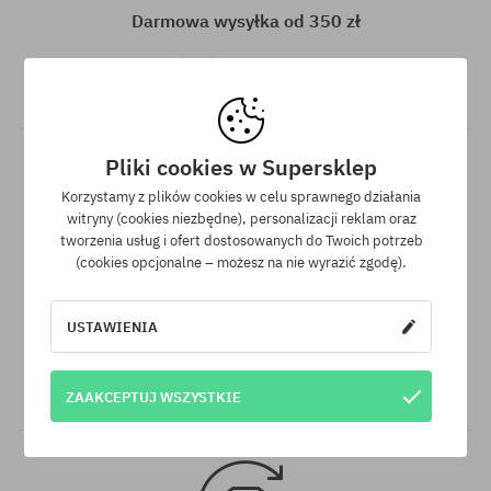
35-38
35-38
Darmowa wysyłka od 350 zł
Do wszystkich zamówień powyżej 350 zł oferujemy wysyłkę
GRATIS, niezależnie od wybranej formy płatności i przewoźnika.
Pliki cookies w Supersklep
Korzystamy z plików cookies w celu sprawnego działania
witryny (cookies niezbędne), personalizacji reklam oraz
tworzenia usług i ofert dostosowanych do Twoich potrzeb
(cookies opcjonalne – możesz na nie wyrazić zgodę).
Gwarancja najniższej ceny
USTAWIENIA
Mamy najlepsze ceny, ale jeśli udałoby Ci się znaleźć dokładnie
ten sam produkt w innym sklepie, w niższej cenie - specjalnie
dla Ciebie również obniżymy jego cenę!
ZAAKCEPTUJ WSZYSTKIE