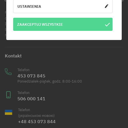
USTAWIENIA
Podanie adresu e-mail jest jednoznaczne z wyrażeniem zgody na
otrzymywanie informacji handlowych pod wskazany adres e-mail.
Informujemy, że administratorem Twoich danych osobowych jest Cool
ZAAKCEPTUJ WSZYSTKIE
Sport Distribution sp. z o.o. z siedzibą przy ul. Handlowców 2 w
Modlniczce. Dowiedz się więcej o przetwarzaniu Twoich danych.
Kontakt
Telefon
453 073 845
Poniedziałek-piątek, godz. 8:00-16:00
Telefon
506 000 141
Telefon
(українською мовою)
+48 453 073 844