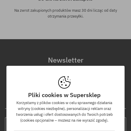
Na zwrot zakupionych produktów masz 30 dni licząc od daty
otrzymania przesyłki.
Newsletter
Zapisz się do naszego newslettera, a dowiesz się jako pierwszy o
nowościach i promocjach!
Dodatkowo otrzymasz kod rabatowy -5% na całe zamówienie!
Pliki cookies w Supersklep
Twój adres e-mail
Korzystamy z plików cookies w celu sprawnego działania
witryny (cookies niezbędne), personalizacji reklam oraz
tworzenia usług i ofert dostosowanych do Twoich potrzeb
(cookies opcjonalne – możesz na nie wyrazić zgodę).
WYŚLIJ