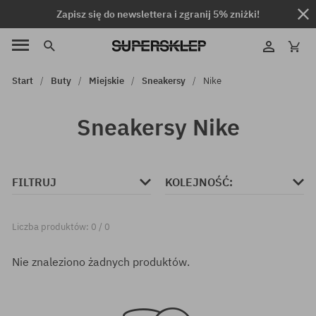
Zapisz się do newslettera i zgranij 5% zniżki!
Start
Buty
Miejskie
Sneakersy
Nike
Sneakersy Nike
FILTRUJ
KOLEJNOŚĆ:
Liczba produktów: 0 / 0
Nie znaleziono żadnych produktów.