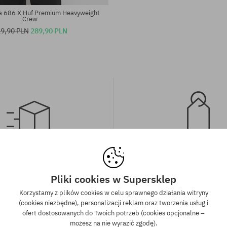
a 686 X Huf Premium Heavyweight
Crew
9,90 PLN
289,90 PLN
wa wysyłka od 350 zł
Gwarancja najniższe
kich zamówień powyżej 350 zł
Mamy najlepsze ceny, ale jeśli u
Pliki cookies w Supersklep
wysyłkę GRATIS, niezależnie od
znaleźć dokładnie ten sam pro
Korzystamy z plików cookies w celu sprawnego działania witryny
ormy płatności i przewoźnika.
sklepie, w niższej cenie - specjal
(cookies niezbędne), personalizacji reklam oraz tworzenia usług i
również obniżymy jego 
ofert dostosowanych do Twoich potrzeb (cookies opcjonalne –
możesz na nie wyrazić zgodę).