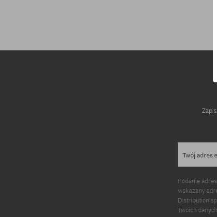
Dostępne rozmiary:
Dostępne rozm
M
XL
Zapis
Twój adres 
Podanie adres
wskazany adre
Distribution s
Twoich danych