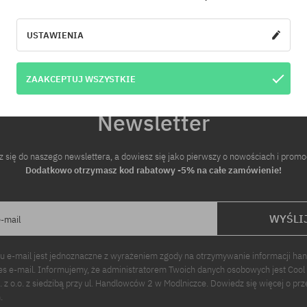
iary:
USTAWIENIA
ZAAKCEPTUJ WSZYSTKIE
Newsletter
z się do naszego newslettera, a dowiesz się jako pierwszy o nowościach i promo
Dodatkowo otrzymasz kod rabatowy -5% na całe zamówienie!
WYŚLI
e-mail
u e-mail jest jednoznaczne z wyrażeniem zgody na otrzymywanie informacji ha
s e-mail. Informujemy, że administratorem Twoich danych osobowych jest Cool
p. z o.o. z siedzibą przy ul. Handlowców 2 w Modlniczce. Dowiedz się więcej o pr
.