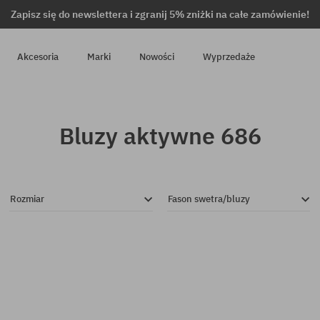
Zapisz się do newslettera i zgranij 5% zniżki na całe zamówienie!
Akcesoria
Marki
Nowości
Wyprzedaże
Bluzy aktywne 686
Rozmiar
Fason swetra/bluzy