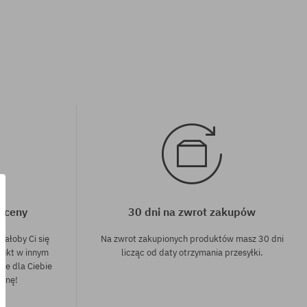
j ceny
30 dni na zwrot zakupów
dałoby Ci się
Na zwrot zakupionych produktów masz 30 dni
dukt w innym
licząc od daty otrzymania przesyłki.
nie dla Ciebie
cenę!