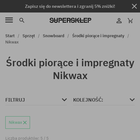
Zapisz się do newslettera i zgranij 5% zniżki!
Start
Sprzęt
Snowboard
Środki piorące i impregnaty
Nikwax
Środki piorące i impregnaty
Nikwax
FILTRUJ
KOLEJNOŚĆ:
Nikwax
Liczba produktów: 5 / 5