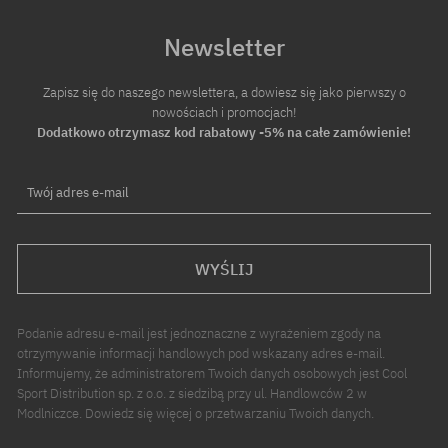
Newsletter
Zapisz się do naszego newslettera, a dowiesz się jako pierwszy o
nowościach i promocjach!
Dodatkowo otrzymasz kod rabatowy -5% na całe zamówienie!
Twój adres e-mail
WYŚLIJ
Podanie adresu e-mail jest jednoznaczne z wyrażeniem zgody na
otrzymywanie informacji handlowych pod wskazany adres e-mail.
Informujemy, że administratorem Twoich danych osobowych jest Cool
Sport Distribution sp. z o.o. z siedzibą przy ul. Handlowców 2 w
Modlniczce. Dowiedz się więcej o przetwarzaniu Twoich danych.