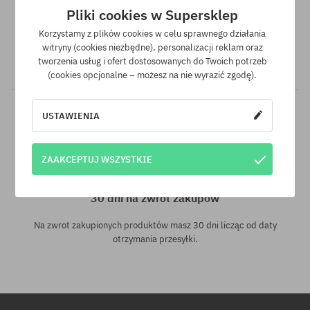
Gwarancja najniższej ceny
Pliki cookies w Supersklep
Korzystamy z plików cookies w celu sprawnego działania
Mamy najlepsze ceny, ale jeśli udałoby Ci się znaleźć dokładnie
witryny (cookies niezbędne), personalizacji reklam oraz
ten sam produkt w innym sklepie, w niższej cenie - specjalnie
tworzenia usług i ofert dostosowanych do Twoich potrzeb
dla Ciebie również obniżymy jego cenę!
(cookies opcjonalne – możesz na nie wyrazić zgodę).
USTAWIENIA
ZAAKCEPTUJ WSZYSTKIE
30 dni na zwrot zakupów
Na zwrot zakupionych produktów masz 30 dni licząc od daty
otrzymania przesyłki.