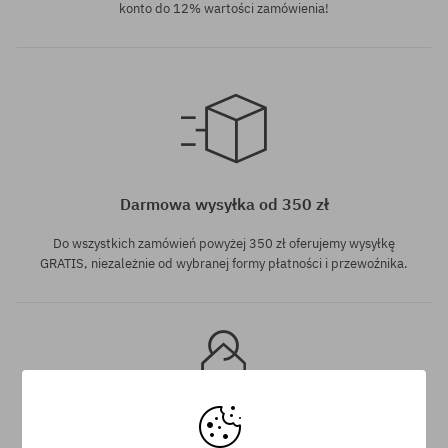
konto do 12% wartości zamówienia!
Dostępne rozmiary:
1000ml
Darmowa wysyłka od 350 zł
Do wszystkich zamówień powyżej 350 zł oferujemy wysyłkę
GRATIS, niezależnie od wybranej formy płatności i przewoźnika.