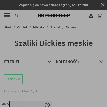
Zapisz się do newslettera i zgranij 5% zniżki!
Start
Odzież
Miejska
Szaliki
Dickies
Szaliki Dickies męskie
FILTRUJ
KOLEJNOŚĆ:
Dickies
Liczba produktów: 1 / 1
-36%