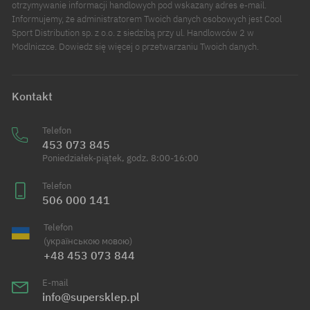
otrzymywanie informacji handlowych pod wskazany adres e-mail.
Informujemy, że administratorem Twoich danych osobowych jest Cool
Sport Distribution sp. z o.o. z siedzibą przy ul. Handlowców 2 w
Modlniczce. Dowiedz się więcej o przetwarzaniu Twoich danych.
Kontakt
Telefon
453 073 845
Poniedziałek-piątek, godz. 8:00-16:00
Telefon
506 000 141
Telefon
(українською мовою)
+48 453 073 844
E-mail
info@supersklep.pl