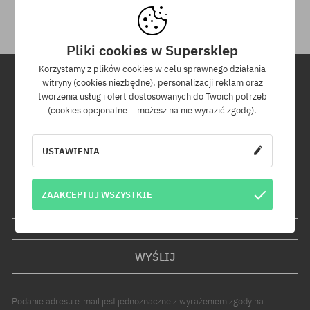
Pliki cookies w Supersklep
Korzystamy z plików cookies w celu sprawnego działania
witryny (cookies niezbędne), personalizacji reklam oraz
tworzenia usług i ofert dostosowanych do Twoich potrzeb
Newsletter
(cookies opcjonalne – możesz na nie wyrazić zgodę).
Zapisz się do naszego newslettera, a dowiesz się jako pierwszy o
nowościach i promocjach!
USTAWIENIA
Dodatkowo otrzymasz kod rabatowy -5% na całe zamówienie!
ZAAKCEPTUJ WSZYSTKIE
Twój adres e-mail
WYŚLIJ
Podanie adresu e-mail jest jednoznaczne z wyrażeniem zgody na