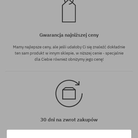
Gwarancja najniższej ceny
Mamy najlepsze ceny, ale jeśli udałoby Ci się znaleźć dokładnie
ten sam produkt w innym sklepie, w niższej cenie - specjalnie
dla Ciebie również obniżymy jego cenę!
30 dni na zwrot zakupów
Na zwrot zakupionych produktów masz 30 dni licząc od daty
otrzymania przesyłki.