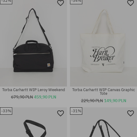
-32%
-34%
rozmiar uniwersalny
rozmiar uniwersalny
Torba Carhartt WIP Leroy Weekend
Torba Carhartt WIP Canvas Graphic
Tote
679,90 PLN
459,90 PLN
229,90 PLN
149,90 PLN
-33%
-31%
rozmiar uniwersalny
rozmiar uniwersalny