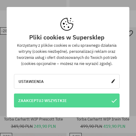
Torba Carhartt WIP Shopping
Torba Carhartt WIP Duffle
399,90 PLN
289,90 PLN
569,90 PLN
399,90 PLN
-28%
-16%
Pliki cookies w Supersklep
Korzystamy z plików cookies w celu sprawnego działania
rozmiar uniwersalny
rozmiar uniwersalny
witryny (cookies niezbędne), personalizacji reklam oraz
tworzenia usług i ofert dostosowanych do Twoich potrzeb
(cookies opcjonalne – możesz na nie wyrazić zgodę).
USTAWIENIA
ZAAKCEPTUJ WSZYSTKIE
Torba Carhartt WIP Prescott Tote
Torba Carhartt WIP Irwin Tote
349,90 PLN
249,90 PLN
499,90 PLN
419,90 PLN