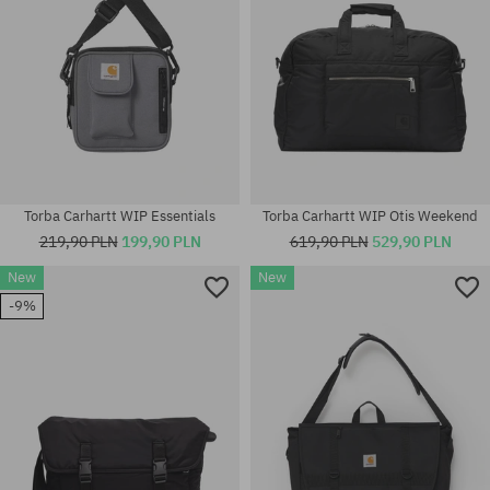
Torba Carhartt WIP Essentials
Torba Carhartt WIP Otis Weekend
219,90 PLN
199,90 PLN
619,90 PLN
529,90 PLN
New
New
-9%
rozmiar uniwersalny
rozmiar uniwersalny