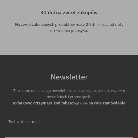
30 dni na zwrot zakupów
Na zwrot zakupionych produktów masz 30 dni licząc od daty
otrzymania przesyłki.
Newsletter
Zapisz się do naszego newslettera, a dowiesz się jako pierwszy o
nowościach i promocjach!
Dodatkowo otrzymasz kod rabatowy -5% na całe zamówienie!
Twój adres e-mail