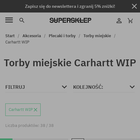
Zapisz się do newslettera i zgranij 5% zniżki!
Start
Akcesoria
Plecaki i torby
Torby miejskie
Carhartt WIP
Torby miejskie Carhartt WIP
FILTRUJ
KOLEJNOŚĆ:
Carhartt WIP
Liczba produktów: 38 / 38