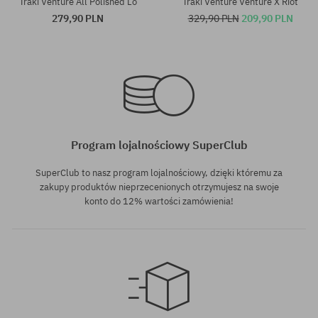
Traki Venture All Polished Lo
Traki Venture Venture X Riot
279,90 PLN
329,90 PLN
209,90 PLN
Dostępne rozmiary:
Dostępne rozmiary:
8.46
8.46
Program lojalnościowy SuperClub
SuperClub to nasz program lojalnościowy, dzięki któremu za
zakupy produktów nieprzecenionych otrzymujesz na swoje
konto do 12% wartości zamówienia!
Dostępne rozmiary:
Dostępne rozmiary: