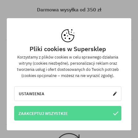
8.07
8.07
Darmowa wysyłka od 350 zł
Do wszystkich zamówień powyżej 350 zł oferujemy wysyłkę
GRATIS, niezależnie od wybranej formy płatności i przewoźnika.
Pliki cookies w Supersklep
Korzystamy z plików cookies w celu sprawnego działania
witryny (cookies niezbędne), personalizacji reklam oraz
tworzenia usług i ofert dostosowanych do Twoich potrzeb
(cookies opcjonalne – możesz na nie wyrazić zgodę).
Gwarancja najniższej ceny
USTAWIENIA
Mamy najlepsze ceny, ale jeśli udałoby Ci się znaleźć dokładnie
ten sam produkt w innym sklepie, w niższej cenie - specjalnie
dla Ciebie również obniżymy jego cenę!
ZAAKCEPTUJ WSZYSTKIE