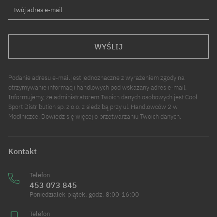
Twój adres e-mail
WYŚLIJ
Podanie adresu e-mail jest jednoznaczne z wyrażeniem zgody na
otrzymywanie informacji handlowych pod wskazany adres e-mail.
Informujemy, że administratorem Twoich danych osobowych jest Cool
Sport Distribution sp. z o.o. z siedzibą przy ul. Handlowców 2 w
Modlniczce. Dowiedz się więcej o przetwarzaniu Twoich danych.
Kontakt
Telefon
453 073 845
Poniedziałek-piątek, godz. 8:00-16:00
Telefon