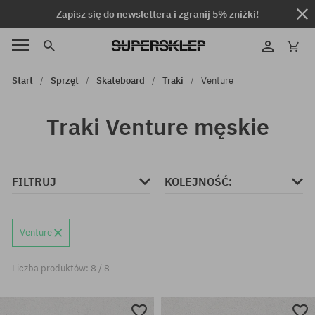
Zapisz się do newslettera i zgranij 5% zniżki!
Start
Sprzęt
Skateboard
Traki
Venture
Traki Venture męskie
FILTRUJ
KOLEJNOŚĆ:
Venture
Liczba produktów: 8 / 8