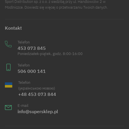
Sport Distribution sp. z o.o. z siedzibą przy ul. Handlowców 2 w
Modlniczce. Dowiedz się więcej o przetwarzaniu Twoich danych.
Kontakt
Telefon
453 073 845
Poniedziałek-piątek, godz. 8:00-16:00
Telefon
506 000 141
Telefon
(українською мовою)
+48 453 073 844
E-mail
info@supersklep.pl