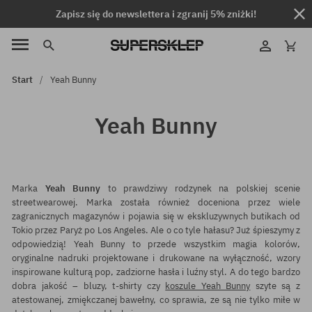
Zapisz się do newslettera i zgranij 5% zniżki!
Start
Yeah Bunny
Yeah Bunny
Marka
Yeah Bunny
to prawdziwy rodzynek na polskiej scenie
streetwearowej. Marka została również doceniona przez wiele
zagranicznych magazynów i pojawia się w ekskluzywnych butikach od
Tokio przez Paryż po Los Angeles. Ale o co tyle hałasu? Już śpieszymy z
odpowiedzią! Yeah Bunny to przede wszystkim magia kolorów,
oryginalne nadruki projektowane i drukowane na wyłączność, wzory
inspirowane kulturą pop, zadziorne hasła i luźny styl. A do tego bardzo
dobra jakość – bluzy, t-shirty czy
koszule Yeah Bunny
szyte są z
atestowanej, zmiękczanej bawełny, co sprawia, ze są nie tylko miłe w