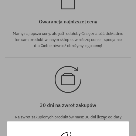
Gwarancja najniższej ceny
Mamy najlepsze ceny, ale jeśli udałoby Ci się znaleźć dokładnie
ten sam produkt w innym sklepie, w niższej cenie - specjalnie
dla Ciebie również obniżymy jego cenę!
30 dni na zwrot zakupów
Na zwrot zakupionych produktów masz 30 dni licząc od daty
otrzymania przesyłki.