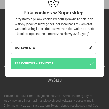
Pliki cookies w Supersklep
Korzystamy z plików cookies w celu sprawnego działania
witryny (cookies niezbędne), personalizacji reklam oraz
Newsletter
tworzenia usług i ofert dostosowanych do Twoich potrzeb
(cookies opcjonalne – możesz na nie wyrazić zgodę).
Zapisz się do naszego newslettera, a dowiesz się jako pierwszy o
nowościach i promocjach!
Dodatkowo otrzymasz kod rabatowy -5% na całe zamówienie!
USTAWIENIA
Twój adres e-mail
ZAAKCEPTUJ WSZYSTKIE
WYŚLIJ
Podanie adresu e-mail jest jednoznaczne z wyrażeniem zgody na
otrzymywanie informacji handlowych pod wskazany adres e-mail.
Informujemy, że administratorem Twoich danych osobowych jest Cool