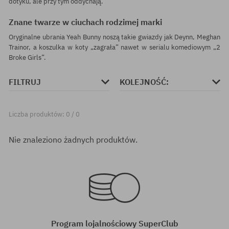
dotyku, ale przy tym oddychają.
Znane twarze w ciuchach rodzimej marki
Oryginalne ubrania Yeah Bunny noszą takie gwiazdy jak Deynn, Meghan
Trainor, a koszulka w koty „zagrała” nawet w serialu komediowym „2
Broke Girls”.
FILTRUJ
KOLEJNOŚĆ:
Liczba produktów: 0 / 0
Nie znaleziono żadnych produktów.
Program lojalnościowy SuperClub