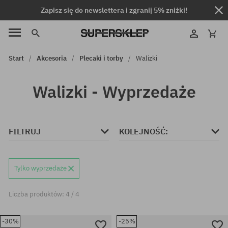
Zapisz się do newslettera i zgranij 5% zniżki!
Start
Akcesoria
Plecaki i torby
Walizki
Walizki - Wyprzedaże
FILTRUJ
KOLEJNOŚĆ:
Tylko wyprzedaże
Liczba produktów: 4 / 4
-30%
-25%