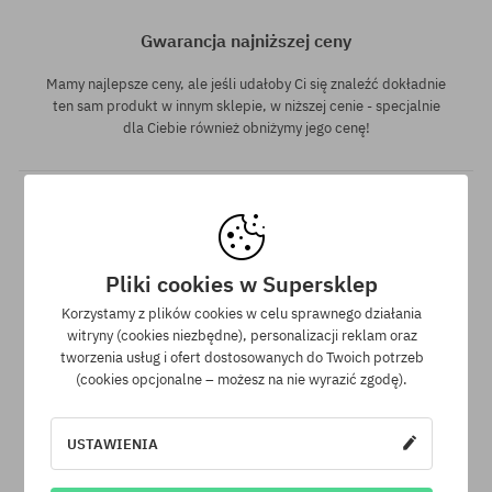
Gwarancja najniższej ceny
Mamy najlepsze ceny, ale jeśli udałoby Ci się znaleźć dokładnie
ten sam produkt w innym sklepie, w niższej cenie - specjalnie
dla Ciebie również obniżymy jego cenę!
Pliki cookies w Supersklep
Korzystamy z plików cookies w celu sprawnego działania
witryny (cookies niezbędne), personalizacji reklam oraz
30 dni na zwrot zakupów
tworzenia usług i ofert dostosowanych do Twoich potrzeb
(cookies opcjonalne – możesz na nie wyrazić zgodę).
Na zwrot zakupionych produktów masz 30 dni licząc od daty
otrzymania przesyłki.
USTAWIENIA