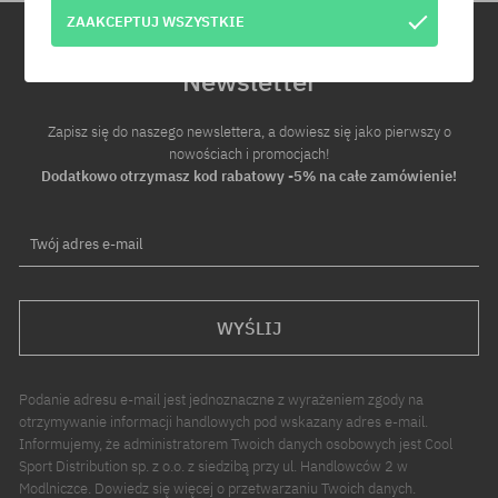
ZAAKCEPTUJ WSZYSTKIE
Newsletter
Zapisz się do naszego newslettera, a dowiesz się jako pierwszy o
nowościach i promocjach!
Dodatkowo otrzymasz kod rabatowy -5% na całe zamówienie!
Twój adres e-mail
WYŚLIJ
Podanie adresu e-mail jest jednoznaczne z wyrażeniem zgody na
otrzymywanie informacji handlowych pod wskazany adres e-mail.
Informujemy, że administratorem Twoich danych osobowych jest Cool
Sport Distribution sp. z o.o. z siedzibą przy ul. Handlowców 2 w
Modlniczce. Dowiedz się więcej o przetwarzaniu Twoich danych.