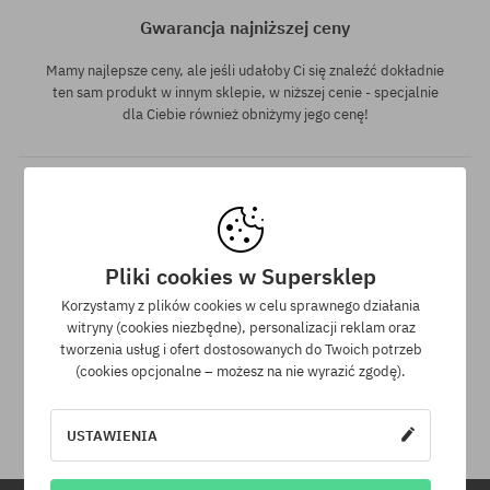
Gwarancja najniższej ceny
Mamy najlepsze ceny, ale jeśli udałoby Ci się znaleźć dokładnie
ten sam produkt w innym sklepie, w niższej cenie - specjalnie
dla Ciebie również obniżymy jego cenę!
Pliki cookies w Supersklep
Korzystamy z plików cookies w celu sprawnego działania
30 dni na zwrot zakupów
witryny (cookies niezbędne), personalizacji reklam oraz
tworzenia usług i ofert dostosowanych do Twoich potrzeb
(cookies opcjonalne – możesz na nie wyrazić zgodę).
Na zwrot zakupionych produktów masz 30 dni licząc od daty
otrzymania przesyłki.
USTAWIENIA