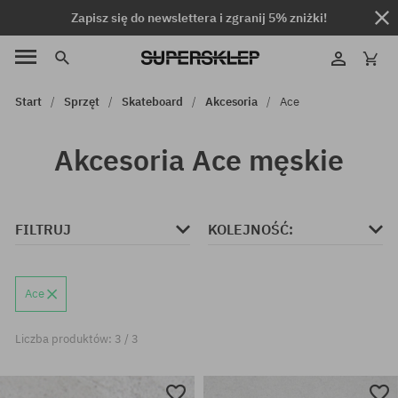
Zapisz się do newslettera i zgranij 5% zniżki!
Start
Sprzęt
Skateboard
Akcesoria
Ace
Akcesoria Ace męskie
FILTRUJ
KOLEJNOŚĆ:
Ace
Liczba produktów: 3 / 3