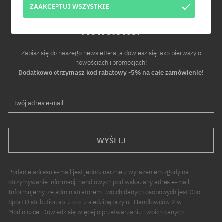
ZAAKCEPTUJ WSZYSTKIE
Newsletter
Zapisz się do naszego newslettera, a dowiesz się jako pierwszy o
nowościach i promocjach!
Dodatkowo otrzymasz kod rabatowy -5% na całe zamówienie!
Twój adres e-mail
WYŚLIJ
Podanie adresu e-mail jest jednoznaczne z wyrażeniem zgody na
otrzymywanie informacji handlowych pod wskazany adres e-mail.
Informujemy, że administratorem Twoich danych osobowych jest Cool
Sport Distribution sp. z o.o. z siedzibą przy ul. Handlowców 2 w
Modlniczce. Dowiedz się więcej o przetwarzaniu Twoich danych.