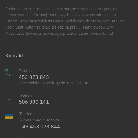
Podanie adresu e-mail jest jednoznaczne z wyrażeniem zgody na
otrzymywanie informacji handlowych pod wskazany adres e-mail.
Informujemy, że administratorem Twoich danych osobowych jest Cool
Sport Distribution sp. z o.o. z siedzibą przy ul. Handlowców 2 w
Modlniczce. Dowiedz się więcej o przetwarzaniu Twoich danych.
Kontakt
Telefon
453 073 845
Poniedziałek-piątek, godz. 8:00-16:00
Telefon
506 000 141
Telefon
(українською мовою)
+48 453 073 844