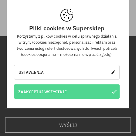
Na zwrot zakupionych produktów masz 30 dni licząc od daty
otrzymania przesyłki.
Pliki cookies w Supersklep
Korzystamy z plików cookies w celu sprawnego działania
witryny (cookies niezbędne), personalizacji reklam oraz
tworzenia usług i ofert dostosowanych do Twoich potrzeb
(cookies opcjonalne – możesz na nie wyrazić zgodę).
Newsletter
Zapisz się do naszego newslettera, a dowiesz się jako pierwszy o
USTAWIENIA
nowościach i promocjach!
Dodatkowo otrzymasz kod rabatowy -5% na całe zamówienie!
ZAAKCEPTUJ WSZYSTKIE
Twój adres e-mail
WYŚLIJ