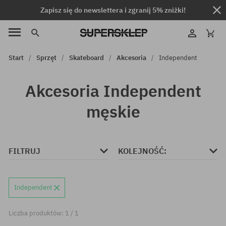
Zapisz się do newslettera i zgranij 5% zniżki!
Start
Sprzęt
Skateboard
Akcesoria
Independent
Akcesoria Independent
męskie
FILTRUJ
KOLEJNOŚĆ:
Independent
Liczba produktów: 1 / 1