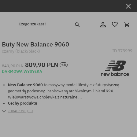
Czego szukasz?
Buty New Balance 9060
ID
373999
czarny (black/black)
809,90 PLN
-4%
849,90 PLN
DARMOWA WYSYŁKA
New Balance 9060
to masywny model lifestyle z futurystyczną
geometrią podeszwy, inspirowaną archiwalnymi liniami 99X.
Wielowarstwowa cholewka z naturalne ...
Cechy produktu
ZOBACZ WIĘCEJ