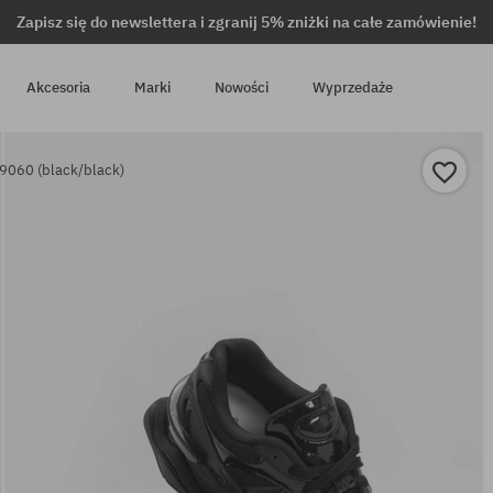
Zapisz się do newslettera i zgranij 5% zniżki na całe zamówienie!
Akcesoria
Marki
Nowości
Wyprzedaże
9060 (black/black)